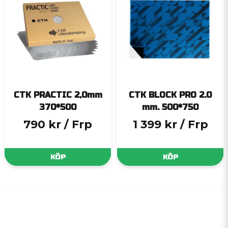
CTK PRACTIC 2,0mm
CTK BLOCK PRO 2.0
370*500
mm. 500*750
790 kr
/ Frp
1 399 kr
/ Frp
KÖP
KÖP