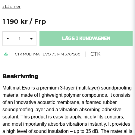
Läs mer
1 190 kr
/ Frp
LÄGG I KUNDVAGNEN
-
+
CTK
CTK MULTIMAT EVO 7,5 MM 370*500
Beskrivning
Multimat Evo is a premium 3-layer (multilayer) soundproofing
material made of lightweight polymer compounds. It consists
of an innovative acoustic membrane, a foamed rubber
soundproofing layer and a vibration-absorbing adhesive
sealant. This product is easy to apply, nicely fits contours,
and most importantly absorbs vibrations instantly. It provides
a high level of sound insulation – up to 35 dB. The material is