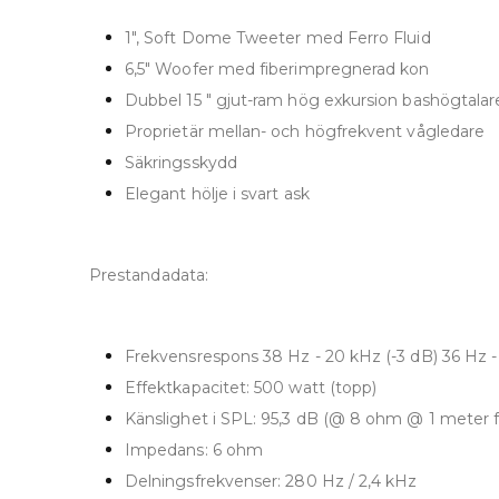
1", Soft Dome Tweeter med Ferro Fluid
6,5" Woofer med fiberimpregnerad kon
Dubbel 15 ″ gjut-ram hög exkursion bashögtalar
Proprietär mellan- och högfrekvent vågledare
Säkringsskydd
Elegant hölje i svart ask
Prestandadata:
Frekvensrespons 38 Hz - 20 kHz (-3 dB) 36 Hz -
Effektkapacitet: 500 watt (topp)
Känslighet i SPL: 95,3 dB (@ 8 ohm @ 1 meter fu
Impedans: 6 ohm
Delningsfrekvenser: 280 Hz / 2,4 kHz