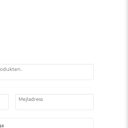
odukten...
email
Mejladress
ga