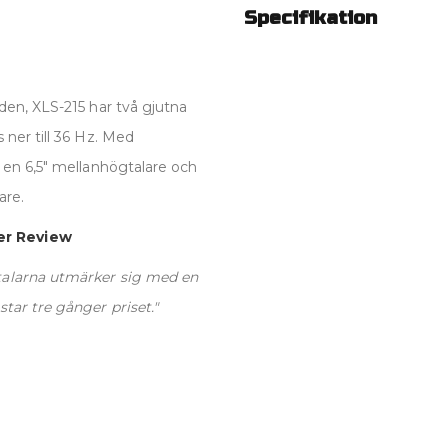
Specifikation
den, XLS-215 har två gjutna
ner till 36 Hz. Med
 en 6,5" mellanhögtalare och
are.
er Review
talarna utmärker sig med en
tar tre gånger priset."