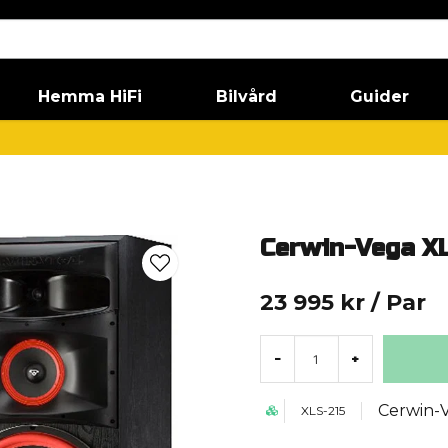
Hemma HiFi
Bilvård
Guider
Cerwin-Vega X
23 995 kr
/ Par
-
+
Cerwin-
XLS-215