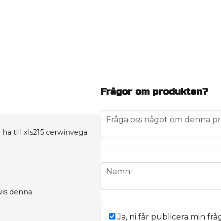
Frågor om produkten?
question
Fråga oss något om denna pr
 ha till xls215 cerwinvega
name
Namn
is denna
Ja, ni får publicera min frå