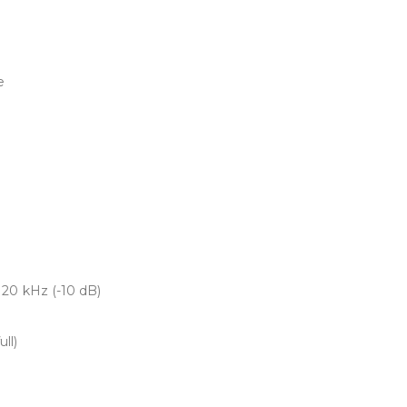
e
 20 kHz (-10 dB)
ll)