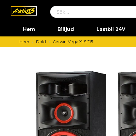
Hem
Billjud
Lastbil 24V
Hem
Dold
Cerwin-Vega XLS 215