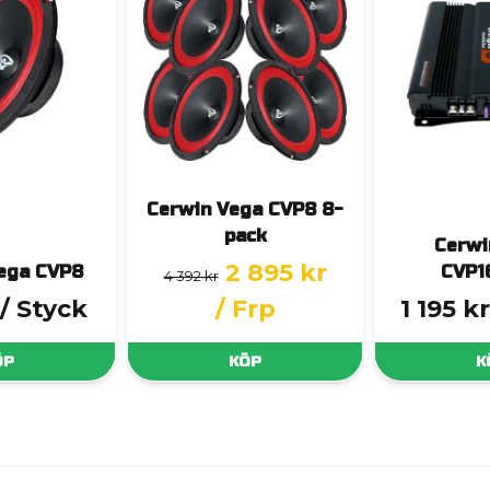
Cerwin Vega CVP8 8-
pack
Cerwi
2 895 kr
ega CVP8
CVP1
4 392 kr
/ Styck
/ Frp
1 195 kr
ÖP
KÖP
K