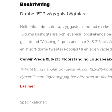
Beskrivning
Dubbel 15" 3-vägs golv-högtalare
Helt enkelt det största, styggaste tornet på markna
15-tums bashögtalare och levererar jordskakande bas 
garanterad "Vräknings" -prestanda har XLS-215 också
en 1" soft-dome tweeter kopplad till en egen vågled
Cerwin-Vega XLS-215 Floorstanding Loudspeak
"Filmtittning handlar om dynamik och XLS-215-hög
dynamik som ingenting jag har hört utan att det kos
Läs mer
Specifikationer: