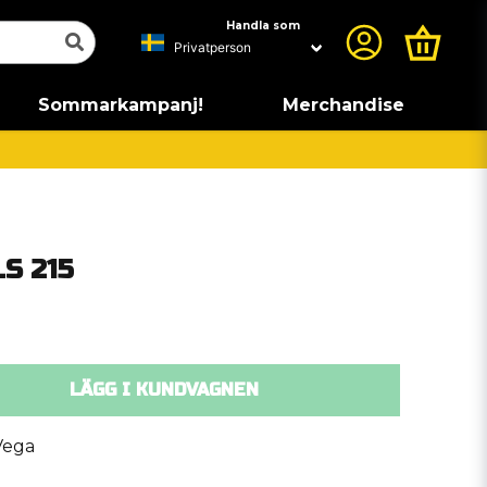
Handla som
Sommarkampanj!
Merchandise
LS 215
LÄGG I KUNDVAGNEN
Vega