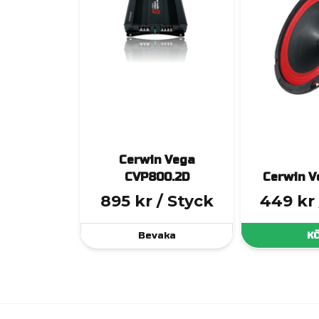
Cerwin Vega
CVP800.2D
Cerwin V
895 kr
/ Styck
449 kr
Bevaka
K