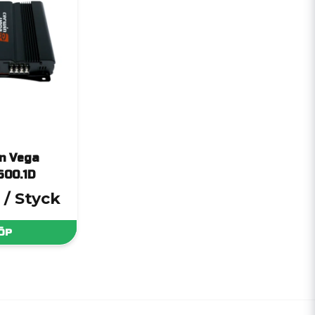
n Vega
600.1D
/ Styck
ÖP