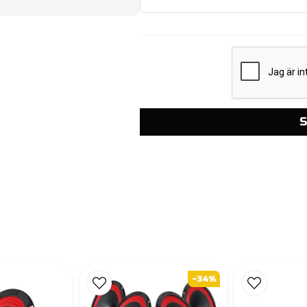
S
-34%