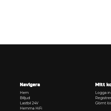
Navigera
Mitt k
Hem
Logga in
Billjud
Registrer
Lastbil 24V
Glömt lö
Hemma HiFi