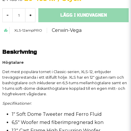
LÄGG I KUNDVAGNEN
-
+
Cerwin-Vega
XLS-12ampPRO
Beskrivning
Högtalare
Det mest populära tornet i Classic-serien, XLS-12, erbjuder
trevägsprestanda i ett stilfullt hölje. XLS har en 12" gjuten ram och
bashögtalare och inkluderar en 6,5-tums mellanhögtalare samt en
1-tums soft-dome diskanthögtalare kopplad till en egen mitt- och
högfrekvent vågledare.
Specifikationer:
1" Soft Dome Tweeter med Ferro Fluid
6,5" Woofer med fiberimpregnerad kon
12" Cast Frame High Excursion Woofer