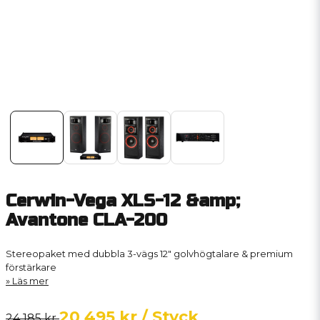
Cerwin-Vega XLS-12 &amp;
Avantone CLA-200
Stereopaket med dubbla 3-vägs 12" golvhögtalare & premium
förstärkare
Läs mer
20 495 kr
/ Styck
24 185 kr