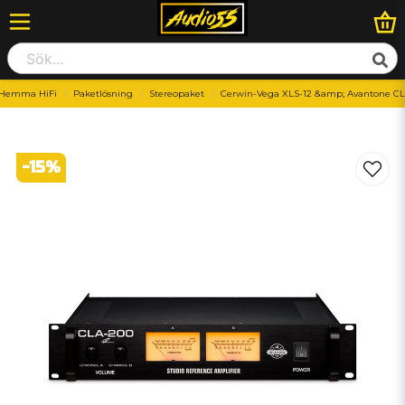
Hemma HiFi
Paketlösning
Stereopaket
Cerwin-Vega XLS-12 &amp; Avantone C
-
15
%