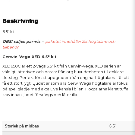
Beskrivning
6.5" kit
OBS! säljes par-vis =
paketet innehåller 2st högtalare och
tillbehör
Cerwin-Vega XED 6.5" kit
XED650C är ett 2-vägs 6.5" kit från Cerwin-Vega. XED serien är
väldigt lättdriven och passar från org huvudenheten till enklare
slutsteg. Perfekt för att uppgradera från original högtalarna för att
få ett stort lygt. Ljudet är som alla CerwinVega högtalare är fokus
på spel glädje med äkta Live känsla i bilen. Högtalarna klarat tuffa
krav innan ljudet förvrängs och låter illa.
Storlek på midbas
6.5"