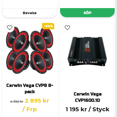
Bevaka
KÖP
-34%
Cerwin Vega CVP8 8-
pack
Cerwin Vega
2 895 kr
CVP1600.1D
4 392 kr
/ Frp
1 195 kr
/ Styck