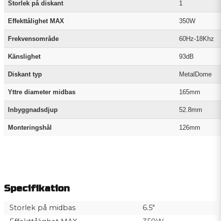
Storlek på diskant
1
Effekttålighet MAX
350W
Frekvensområde
60Hz-18Khz
Känslighet
93dB
Diskant typ
MetalDome
Yttre diameter midbas
165mm
Inbyggnadsdjup
52.8mm
Monteringshål
126mm
Specifikation
Storlek på midbas
6.5"