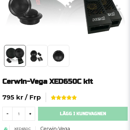
Cerwin-Vega XED650C kit
795 kr
/ Frp
LÄGG I KUNDVAGNEN
-
+
Cerwin-Vega
XED650C