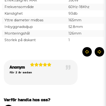
Effekttålighet MAX
350W
Frekvensområde
60Hz-18Khz
Känslighet
93db
Yttre diameter midbas
165mm
Inbyggnadsdjup
52.8mm
Monteringshål
126mm
Storlek på diskant
1
Anonym
för 2 år sedan
Varför handla hos oss?