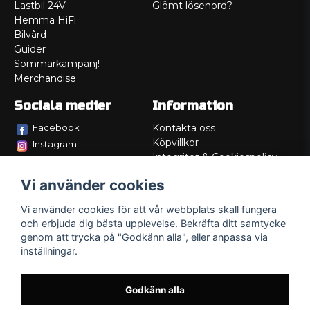
Lastbil 24V
Glömt lösenord?
Hemma HiFi
Bilvård
Guider
Sommarkampanj!
Merchandise
Sociala medier
Information
Facebook
Kontakta oss
Köpvillkor
Instagram
Integritet & Cookiespolicy
TikTok
Retur
Vi använder cookies
Service/Garanti
Felsökningsguider
Vi använder cookies för att vår webbplats skall fungera
Lådritning
och erbjuda dig bästa upplevelse. Bekräfta ditt samtycke
Om oss
genom att trycka på "Godkänn alla", eller anpassa via
inställningar.
Godkänn alla