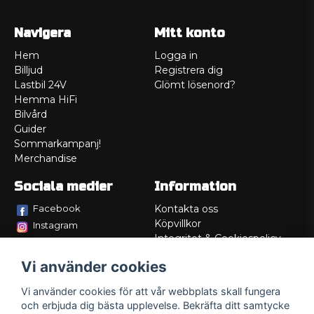
Navigera
Mitt konto
Hem
Logga in
Billjud
Registrera dig
Lastbil 24V
Glömt lösenord?
Hemma HiFi
Bilvård
Guider
Sommarkampanj!
Merchandise
Sociala medier
Information
Facebook
Kontakta oss
Köpvillkor
Instagram
Integritet & Cookiespolicy
TikTok
Retur
Vi använder cookies
Service/Garanti
Felsökningsguider
Vi använder cookies för att vår webbplats skall fungera
Lådritning
och erbjuda dig bästa upplevelse. Bekräfta ditt samtycke
Om oss