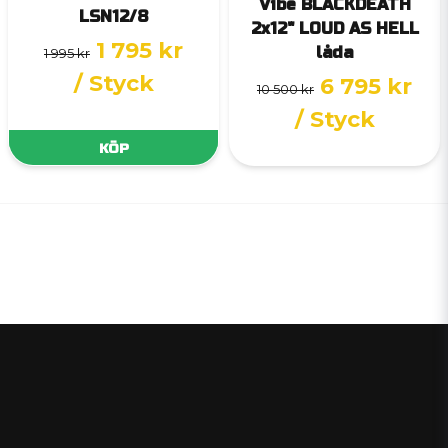
Vibe BLACKDEATH
LSN12/8
2x12" LOUD AS HELL
1 795 kr
låda
1 995 kr
/ Styck
6 795 kr
10 500 kr
/ Styck
KÖP