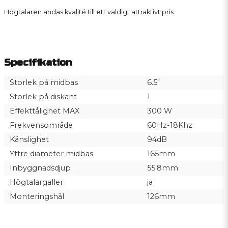
Högtalaren andas kvalité till ett väldigt attraktivt pris.
Specifikation
Storlek på midbas
6.5"
Storlek på diskant
1
Effekttålighet MAX
300 W
Frekvensområde
60Hz-18Khz
Känslighet
94dB
Yttre diameter midbas
165mm
Inbyggnadsdjup
55.8mm
Högtalargaller
ja
Monteringshål
126mm