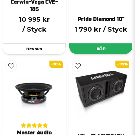
Cerwin-Vega CVE-
18S
10 995 kr
Pride Diamond 10"
/ Styck
1 790 kr
/ Styck
Bevaka
KÖP
-10%
-35%
Master Audio