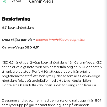
Cerwin-Vega
XED62
Beskrivning
6,5" koaxialhögtalare
OBS! säljes par-vis =
paketet innehåller 2st högtalare
Cerwin-Vega XED 6,5"
XED 6,5" är ett par 2-vägs koaxialhögtalare från Cerwin-Vega. XED
serien är väldigt lättdriven och passar från original huvudenheten
till enklare slutsteg. Perfekt för att uppgradera från original
högtalarna för att få ett stort lyft. Ljudet är som alla Cerwin-Vega
högtalare fokus på spelglädje med äkta Live-känsla i bilen.
Högtalarna klarar tuffa krav innan ljudet förvrängs och låter illa.
Designen är diskret, men med den unika originalloggan från 1954
som lyser upp på gallret samt finns ingjuten på diskanten.