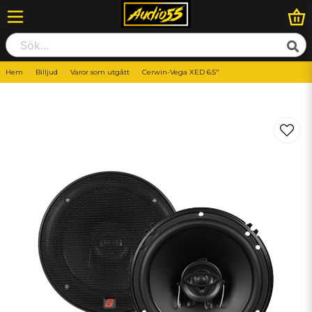
Hem
Billjud
Varor som utgått
Cerwin-Vega XED 6.5"