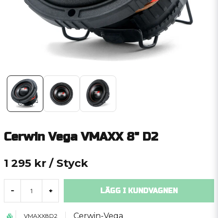
Cerwin Vega VMAXX 8" D2
1 295 kr
/ Styck
LÄGG I KUNDVAGNEN
-
+
Cerwin-Vega
VMAXX8D2