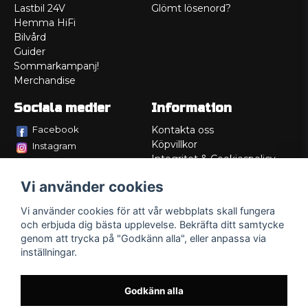
Lastbil 24V
Glömt lösenord?
Hemma HiFi
Bilvård
Guider
Sommarkampanj!
Merchandise
Sociala medier
Information
Facebook
Kontakta oss
Köpvillkor
Instagram
Integritet & Cookiespolicy
TikTok
Retur
Vi använder cookies
Service/Garanti
Felsökningsguider
Vi använder cookies för att vår webbplats skall fungera
Lådritning
och erbjuda dig bästa upplevelse. Bekräfta ditt samtycke
Om oss
genom att trycka på "Godkänn alla", eller anpassa via
inställningar.
Godkänn alla