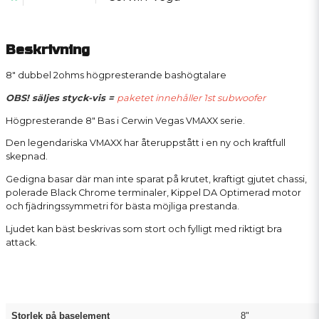
Beskrivning
8" dubbel 2ohms högpresterande bashögtalare
OBS! säljes styck-vis =
paketet innehåller 1st subwoofer
Högpresterande 8" Bas i Cerwin Vegas VMAXX serie.
Den legendariska VMAXX har återuppstått i en ny och kraftfull
skepnad.
Gedigna basar där man inte sparat på krutet, kraftigt gjutet chassi,
polerade Black Chrome terminaler, Kippel DA Optimerad motor
och fjädringssymmetri för bästa möjliga prestanda.
Ljudet kan bäst beskrivas som stort och fylligt med riktigt bra
attack.
Storlek på baselement
8"