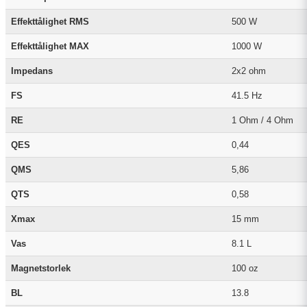
Effekttålighet RMS
500 W
Effekttålighet MAX
1000 W
Impedans
2x2 ohm
FS
41.5 Hz
RE
1 Ohm / 4 Ohm
QES
0,44
QMS
5,86
QTS
0,58
Xmax
15 mm
Vas
8.1 L
Magnetstorlek
100 oz
BL
13.8