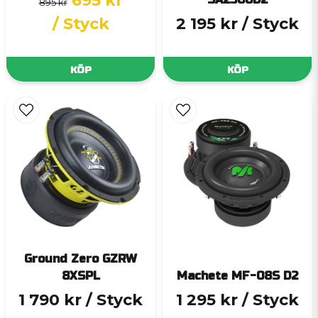
695 kr
895 kr
/ Styck
2 195 kr
/ Styck
KÖP
KÖP
Ground Zero GZRW
8XSPL
Machete MF-08S D2
1 790 kr
/ Styck
1 295 kr
/ Styck