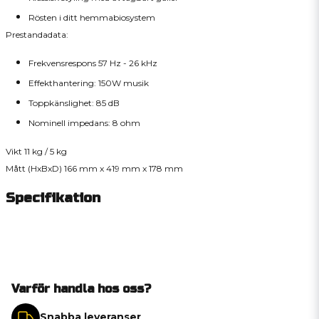
Rösten i ditt hemmabiosystem
Prestandadata:
Frekvensrespons 57 Hz - 26 kHz
Effekthantering: 150W musik
Toppkänslighet: 85 dB
Nominell impedans: 8 ohm
Vikt 11 kg / 5 kg
Mått (HxBxD) 166 mm x 419 mm x 178 mm
Specifikation
Varför handla hos oss?
Snabba leveranser