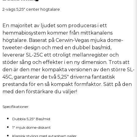
2-vägs 5,25" center högtalare
En majoritet av ljudet som produceras i ett
hemmabiosystem kommer från mittkanalens
högtalare. Baserat på Cerwin-Vegas mjuka dome-
tweeter-design och med en dubbel bas/mid,
levererar SL-25C ett otroligt mellanregister och
stöder sång och effekter i en ny dimension. Trots att
den är den mer kompakta versionen av den större SL-
45C, garanterar de två 5,25" driverna fantastisk
prestanda för en så kompakt formfaktor. Sätt på den
med den förstärkare du väljer!
Specifikationer:
Dubbla 5,25" Bas/mid
1" mjuk dome-diskant
Klassisk styling med avtagbart galler