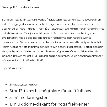
3-vägs 12" golvhögtalare
SL-15 och SL-12 är Cerwin-Vegas flaggskepp iSL-serien. SL-12 levererar en
äkta 3-vägs ljudupplevelse och otrolig realism med tre drivers, var och en
dedikerad till hög-, mellan- och lågfrekvenser. De kombinerar fördelen med
det större lådan för djup, solid bas och fantastisk effekthantering med
tydligheten hos de dedikerade mellanregisterna och högfrekventa
diskanterna. Det starka och modernt utformade basreflexskåpet är solidt
konstruerat för att rymma den stora 12" basen. Hög effekt, kraftig bas och
sångskärpa som faller samman i dessa högtalare. Om du letar efter stor
bas och kräver seriöst ljud i grundläggande stereo- eller hemmabiomiljöer
bör du kolla in SL-12 eller SL-15.
Specifikationer:
3-vägs systemdesign
Stor 12-tums bashögtalare för kraftfull bas
5,25" mellanregister
1, mjuk dome-diskant för höga frekvenser