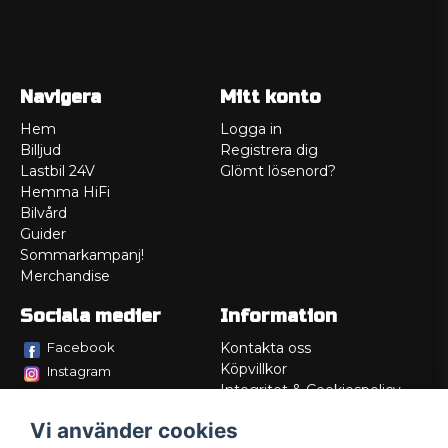
Navigera
Mitt konto
Hem
Logga in
Billjud
Registrera dig
Lastbil 24V
Glömt lösenord?
Hemma HiFi
Bilvård
Guider
Sommarkampanj!
Merchandise
Sociala medier
Information
Facebook
Kontakta oss
Köpvillkor
Instagram
Integritet & Cookiespolicy
TikTok
Retur
Vi använder cookies
Service/Garanti