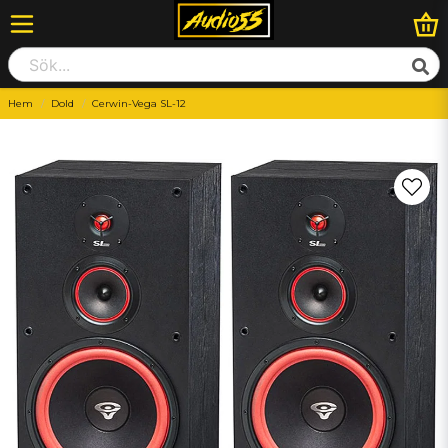
Hem
Dold
Cerwin-Vega SL-12