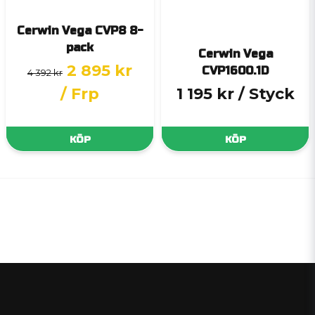
Cerwin Vega CVP8 8-
pack
Cerwin Vega
2 895 kr
CVP1600.1D
4 392 kr
/ Frp
1 195 kr
/ Styck
KÖP
KÖP