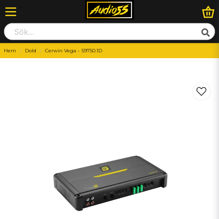
Hem
Dold
Cerwin Vega - S9750.1D