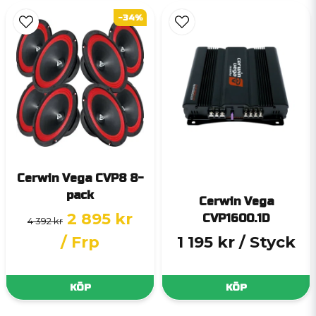
-34%
Cerwin Vega CVP8 8-
pack
Cerwin Vega
2 895 kr
CVP1600.1D
4 392 kr
/ Frp
1 195 kr
/ Styck
KÖP
KÖP