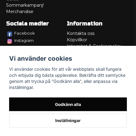
Sommarkampanj!
Merchandise
Sociala medier
Information
Facebook
Kontakta oss
Köpvillkor
Instagram
Integritet & Cookiespolicy
TikTok
Retur
Vi använder cookies
Service/Garanti
Felsökningsguider
Vi använder cookies för att vår webbplats skall fungera
Lådritning
och erbjuda dig bästa upplevelse. Bekräfta ditt samtycke
Om oss
genom att trycka på "Godkänn alla", eller anpassa via
inställningar.
Godkänn alla
Inställningar
Powered by Nyehandel AB