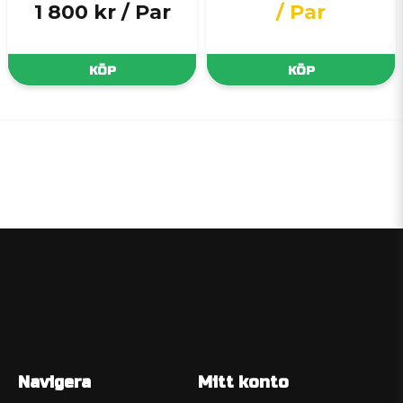
1 800 kr
/ Par
/ Par
KÖP
KÖP
Navigera
Mitt konto