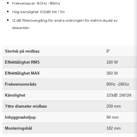
Frekvenssvar: 80Hz -18Khz
Hög känslighet 103dB 1W / 1M
12 dB filterövergång för andra ordningen för bättre skydd av
diskanten
Storlek på midbas
8"
Effekttålighet RMS
180 W
Effekttålighet MAX
360 W
Frekvensområde
80Hz -18Khz
Känslighet
103dB 1W/1M
Yttre diameter midbas
209 mm
Inbyggnadsdjup
94 mm
Monteringshål
182 mm