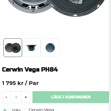
Cerwin Vega PH84
1 795 kr
/ Par
LÄGG I KUNDVAGNEN
-
+
Cerwin-Vega
PH84