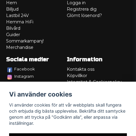
Hem
Logga in
Billjud
Registrera dig
Lastbil 24V
Glömt lösenord?
Hemma HiFi
Bilvård
Guider
Sommarkampanj!
Merchandise
Sociala medier
Information
Facebook
Kontakta oss
Köpvillkor
Instagram
Integritet & Cookiespolicy
TikTok
Retur
Vi använder cookies
Service/Garanti
Felsökningsguider
Vi använder cookies för att vår webbplats skall fungera
Lådritning
och erbjuda dig bästa upplevelse. Bekräfta ditt samtycke
Om oss
genom att trycka på "Godkänn alla", eller anpassa via
inställningar.