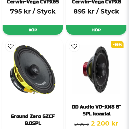
Cerwin-Vega CVPX65
Cerwin-Vega CVPX8
795 kr
/ Styck
895 kr
/ Styck
KÖP
KÖP
-19%
DD Audio VO-XN8 8"
SPL koaxial
Ground Zero GZCF
2 200 kr
8.0SPL
2 700 kr