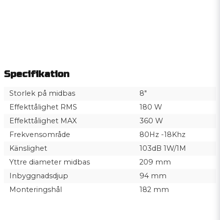
Specifikation
Storlek på midbas
8"
Effekttålighet RMS
180 W
Effekttålighet MAX
360 W
Frekvensområde
80Hz -18Khz
Känslighet
103dB 1W/1M
Yttre diameter midbas
209 mm
Inbyggnadsdjup
94 mm
Monteringshål
182 mm