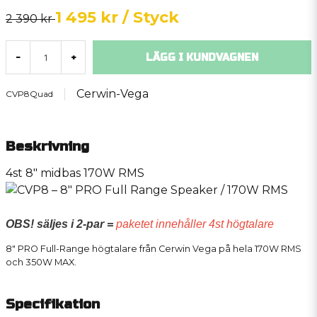
1 495 kr
/ Styck
2 390 kr
LÄGG I KUNDVAGNEN
-
+
Cerwin-Vega
CVP8Quad
Beskrivning
4st 8" midbas 170W RMS
OBS! säljes i 2-par =
paketet innehåller 4st högtalare
8" PRO Full-Range högtalare från Cerwin Vega på hela 170W RMS
och 350W MAX.
Specifikation