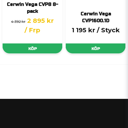
Cerwin Vega CVP8 8-
pack
Cerwin Vega
2 895 kr
CVP1600.1D
4 392 kr
/ Frp
1 195 kr
/ Styck
KÖP
KÖP