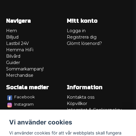
Navigera
Mitt konto
Hem
Logga in
Billjud
Registrera dig
Lastbil 24V
Glömt lösenord?
Hemma HiFi
Bilvård
Guider
Sommarkampanj!
Merchandise
Sociala medier
Information
Facebook
Kontakta oss
Köpvillkor
Instagram
Integritet & Cookiespolicy
TikTok
Retur
Vi använder cookies
Service/Garanti
Felsökningsguider
Vi använder cookies för att vår webbplats skall fungera
Lådritning