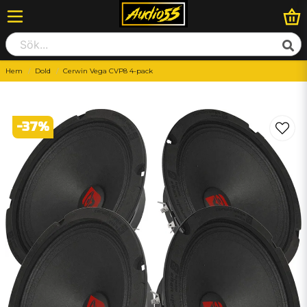
Hem
Dold
Cerwin Vega CVP8 4-pack
-
37
%