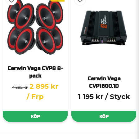
Cerwin Vega CVP8 8-
pack
Cerwin Vega
2 895 kr
CVP1600.1D
4 392 kr
/ Frp
1 195 kr
/ Styck
KÖP
KÖP