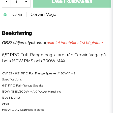
LÄGG I KUNDVAGNEN
-
+
Cerwin-Vega
CVP65
Beskrivning
OBS! säljes styck-vis =
paketet innehåller 1st högtalare
6,5" PRO Full-Range högtalare från Cerwin Vega på
hela 150W RMS och 300W MAX.
CVP65 – 6.5″ PRO Full Range Speaker / 150W RMS
Specifications
6.5” PRO Full-Range Speaker
150W RMS /300W MAX Power Handling
13oz Magnet
93dB
Heavy Duty Stamped Basket