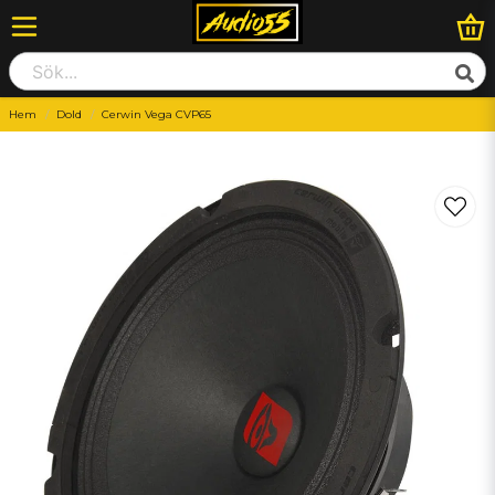
Hem
Dold
Cerwin Vega CVP65