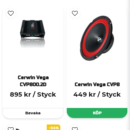
Cerwin Vega
CVP800.2D
Cerwin Vega CVP8
895 kr
/ Styck
449 kr
/ Styck
Bevaka
KÖP
-34%