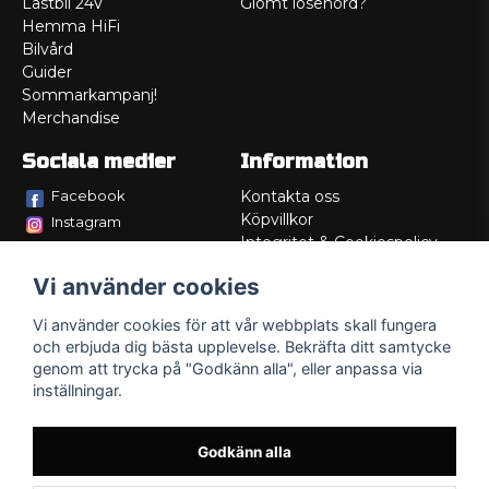
Lastbil 24V
Glömt lösenord?
Hemma HiFi
Bilvård
Guider
Sommarkampanj!
Merchandise
Sociala medier
Information
Facebook
Kontakta oss
Köpvillkor
Instagram
Integritet & Cookiespolicy
TikTok
Retur
Vi använder cookies
Service/Garanti
Felsökningsguider
Vi använder cookies för att vår webbplats skall fungera
Lådritning
och erbjuda dig bästa upplevelse. Bekräfta ditt samtycke
Om oss
genom att trycka på "Godkänn alla", eller anpassa via
inställningar.
Godkänn alla