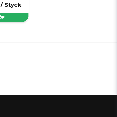
/ Styck
ÖP