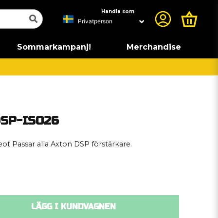
Handla som
Sommarkampanj!
Merchandise
DSP-ISO26
eot Passar alla Axton DSP förstärkare.
LÄGG I KUNDVAGNEN