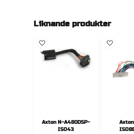
Liknande produkter
Axton N-A480DSP-
Axton
ISO43
ISO8