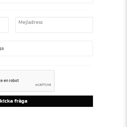
email
Mejladress
ga
kicka fråga