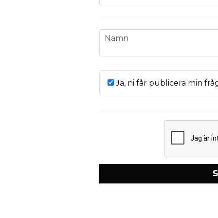
name
Namn
Ja, ni får publicera min frå
S