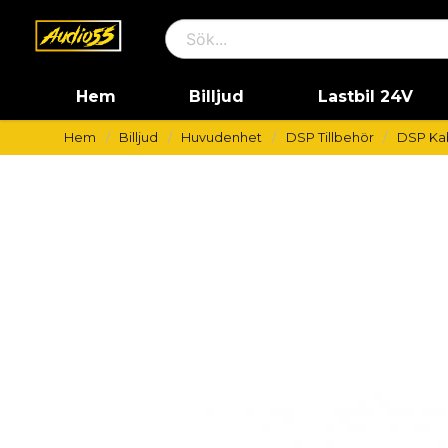
Hem
Billjud
Lastbil 24V
Hem
Billjud
Huvudenhet
DSP Tillbehör
DSP Ka