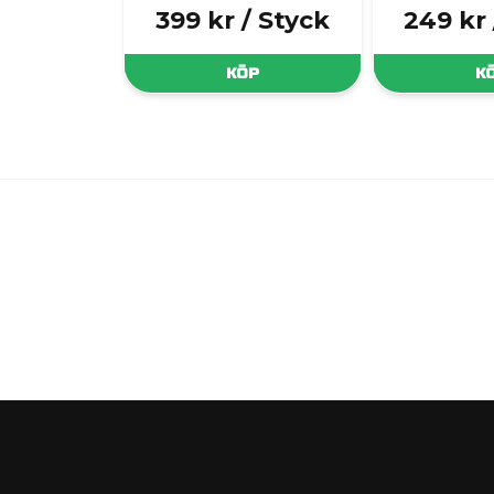
399 kr
/ Styck
249 kr
KÖP
K