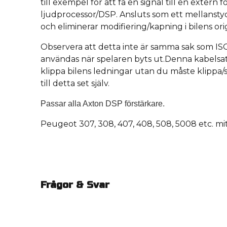
till exempel för att få en signal till en extern f
ljudprocessor/DSP.
Ansluts som ett mellanstyc
och eliminerar modifiering/kapning i bilens ori
O
bservera att detta inte är samma sak som I
användas när spelaren byts ut.
Denna kabelsat
klippa bilens ledningar utan du måste klippa
till detta set själv.
Passar alla Axton DSP förstärkare.
Peugeot 307, 308, 407, 408, 508, 5008 etc. m
Frågor & Svar