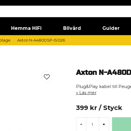
Hemma HiFi
Bilvård
Guider
blage
Axton N-A480DSP-ISO26
Axton N-A480
Plug&Play kabel till Peug
Läs mer
399 kr
/ Styck
-
+