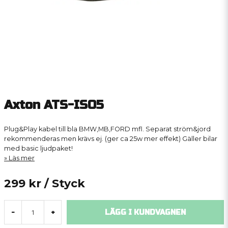
Axton ATS-ISO5
Plug&Play kabel till bla BMW,MB,FORD mfl. Separat ström&jord
rekommenderas men krävs ej. (ger ca 25w mer effekt) Gäller bilar
med basic ljudpaket!
Läs mer
299 kr
/ Styck
LÄGG I KUNDVAGNEN
-
+