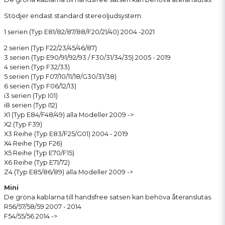
Stödjer endast standard stereoljudsystem.
1 serien (Typ E81/82/87/88/F20/21/40) 2004 -2021
2 serien (Typ F22/23/45/46/87)
3 serien (Typ E90/91/92/93 / F30/31/34/35) 2005 - 2019
4 serien (Typ F32/33)
5 serien (Typ F07/10/11/18/G30/31/38)
6 serien (Typ F06/12/13)
i3 serien (Typ I01)
i8 serien (Typ I12)
X1 (Typ E84/F48/49) alla Modeller 2009 ->
X2 (Typ F39)
X3 Reihe (Typ E83/F25/G01) 2004 - 2019
X4 Reihe (Typ F26)
X5 Reihe (Typ E70/F15)
X6 Reihe (Typ E71/72)
Z4 (Typ E85/86/89) alla Modeller 2009 ->
Mini
De gröna kablarna till handsfree satsen kan behöva återanslutas.
R56/57/58/59 2007 - 2014
F54/55/56 2014 ->