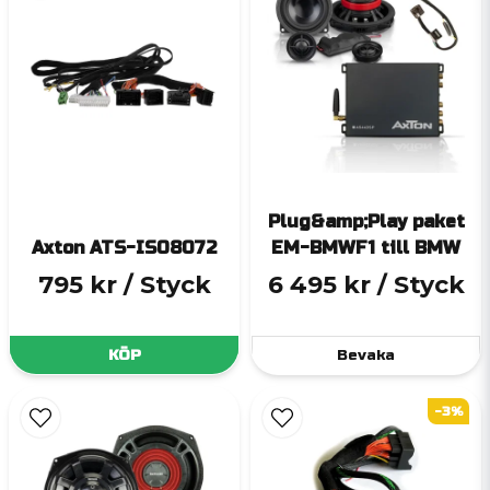
Plug&amp;Play paket
Axton ATS-ISO8072
EM-BMWF1 till BMW
795 kr
/ Styck
6 495 kr
/ Styck
KÖP
Bevaka
-3%