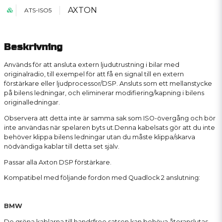
AXTON
ATS-ISO5
Beskrivning
Används för att ansluta extern ljudutrustning i bilar med
originalradio, till exempel för att få en signal till en extern
förstärkare eller ljudprocessor/DSP. Ansluts som ett mellanstycke
på bilens ledningar, och eliminerar modifiering/kapning i bilens
originalledningar.
Observera att detta inte är samma sak som ISO-övergång och bör
inte användas när spelaren byts ut.Denna kabelsats gör att du inte
behöver klippa bilens ledningar utan du måste klippa/skarva
nödvändiga kablar till detta set själv.
Passar alla Axton DSP förstärkare.
Kompatibel med följande fordon med Quadlock 2 anslutning:
BMW
De gröna kablarna till handsfree satsen kan behöva återanslutas.