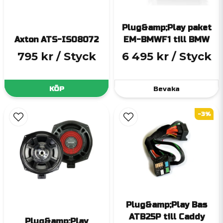
Plug&amp;Play paket
Axton ATS-ISO8072
EM-BMWF1 till BMW
795 kr
/ Styck
6 495 kr
/ Styck
KÖP
Bevaka
-3%
Plug&amp;Play Bas
ATB25P till Caddy
Plug&amp;Play