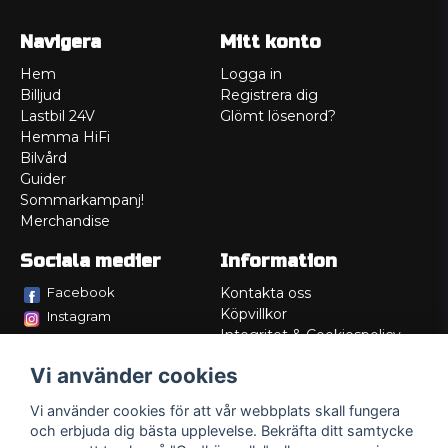
Navigera
Mitt konto
Hem
Logga in
Billjud
Registrera dig
Lastbil 24V
Glömt lösenord?
Hemma HiFi
Bilvård
Guider
Sommarkampanj!
Merchandise
Sociala medier
Information
Facebook
Kontakta oss
Köpvillkor
Instagram
Integritet & Cookiespolicy
TikTok
Retur
Vi använder cookies
Service/Garanti
Felsökningsguider
Vi använder cookies för att vår webbplats skall fungera
Lådritning
och erbjuda dig bästa upplevelse. Bekräfta ditt samtycke
Om oss