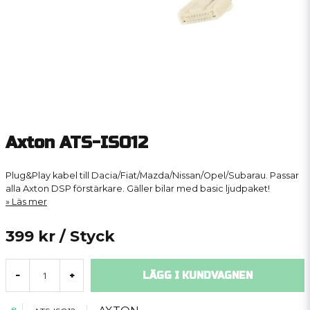
Axton ATS-ISO12
Plug&Play kabel till Dacia/Fiat/Mazda/Nissan/Opel/Subarau. Passar
alla Axton DSP förstärkare. Gäller bilar med basic ljudpaket!
Läs mer
399 kr
/ Styck
LÄGG I KUNDVAGNEN
-
+