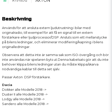
AXTON
ATS-ISO12
Beskrivning
Används för att ansluta extern ljudutrustning i bilar med
originalradio, till exempel för att få en signal till en extern
förstärkare eller ljudprocessor/DSP. Ansluts som ett mellanstycke
på bilens ledningar, och eliminerar modifiering/kapning i bilens
originalledningar.
Observera att detta inte är samma sak som ISO-övergång och bör
inte användas när spelaren byts ut.Denna kabelsats gör att du inte
behöver klippa bilens ledningar utan du måste klippa/skarva
nödvändiga kablar till detta set själv.
Passar Axton DSP förstärkare.
Dacia
Dokker alle Modelle 2018 ->
Duster II alle Modelle 2018 ->
Lodgy alle Modelle 2018 ->
Sandero alle Modelle 2018 ->