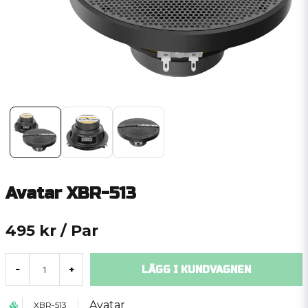
Avatar XBR-513
495 kr
/ Par
LÄGG I KUNDVAGNEN
-
+
Avatar
XBR-513