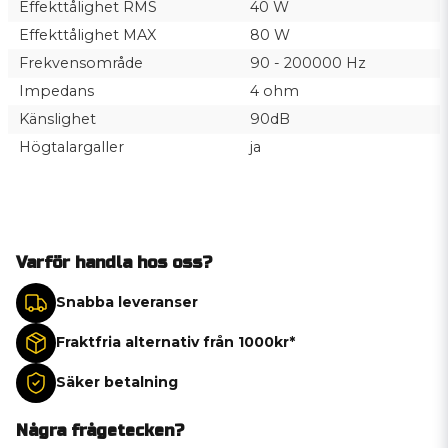
Effekttålighet RMS
40 W
Effekttålighet MAX
80 W
Frekvensområde
90 - 200000 Hz
Impedans
4 ohm
Känslighet
90dB
Högtalargaller
ja
Varför handla hos oss?
Snabba leveranser
Fraktfria alternativ från 1000kr*
Säker betalning
Några frågetecken?