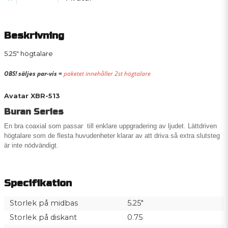
Beskrivning
5.25" högtalare
OBS! säljes par-vis =
paketet innehåller 2st högtalare
Avatar XBR-513
Buran Series
En bra coaxial som passar till enklare uppgradering av ljudet. Lättdriven
högtalare som de flesta huvudenheter klarar av att driva så extra slutsteg
är inte nödvändigt.
Specifikation
Storlek på midbas
5.25"
Storlek på diskant
0.75