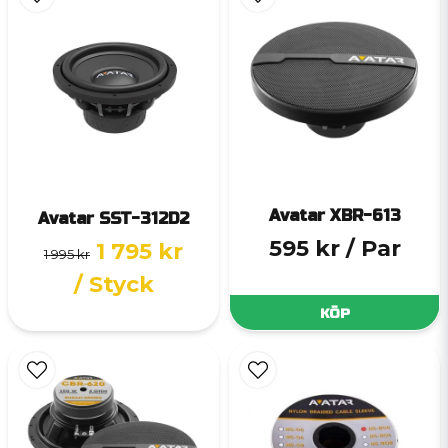
Avatar XBR-613
Avatar SST-312D2
595 kr
/ Par
1 795 kr
1 995 kr
/ Styck
KÖP