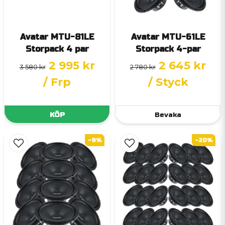
Avatar MTU-81LE
Avatar MTU-61LE
Storpack 4 par
Storpack 4-par
2 995 kr
2 645 kr
3 580 kr
2 780 kr
/ Frp
/ Styck
KÖP
Bevaka
-9%
-20%