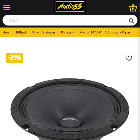
Hem
Billjud
Paketlösningar
Flerpack
Avatar MTU-81LE Storpack 8 par
-
21
%