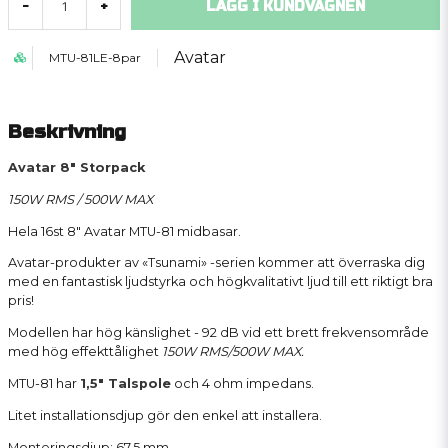
LÄGG I KUNDVAGNEN
-
+
Avatar
MTU-81LE-8par
Beskrivning
Avatar 8" Storpack
150W RMS / 500W MAX
Hela 16st 8" Avatar MTU-81 midbasar.
Avatar-produkter av «Tsunami» -serien kommer att överraska dig
med en fantastisk ljudstyrka och högkvalitativt ljud till ett riktigt bra
pris!
Modellen har hög känslighet - 92 dB vid ett brett frekvensområde
med hög effekttålighet
150W RMS/500W MAX.
MTU-81 har
1,5" Talspole
och 4 ohm impedans.
Litet installationsdjup gör den enkel att installera.
Monteringsdjup: 67.5 mm