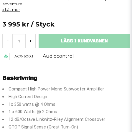
adventure.
Läs mer
3 995 kr
/ Styck
LÄGG I KUNDVAGNEN
-
+
Audiocontrol
ACX-600.1
Beskrivning
Compact High Power Mono Subwoofer Amplifier
High Current Design
1x 350 watts @ 4 Ohms
1 x 600 Watts @ 2 Ohms
12 dB/Octave Linkwitz-Riley Alignment Crossover
GTO™ Signal Sense (Great Turn-On)