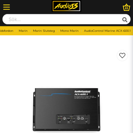
tidsfordon
Marin
Marin Slutsteg
Mono Marin
AudioControl Marine ACX-600.1