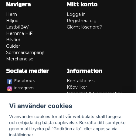
Navigera
Mitt konto
Hem
Logga in
Billjud
Registrera dig
Lastbil 24V
Glömt lösenord?
Hemma HiFi
Bilvård
Guider
Sommarkampanj!
Merchandise
Sociala medier
Information
Facebook
Kontakta oss
Köpvillkor
Instagram
Integritet & Cookiespolicy
TikTok
Retur
Vi använder cookies
Service/Garanti
Felsökningsguider
Vi använder cookies för att vår webbplats skall fungera
Lådritning
och erbjuda dig bästa upplevelse. Bekräfta ditt samtycke
Om oss
genom att trycka på "Godkänn alla", eller anpassa via
inställningar.