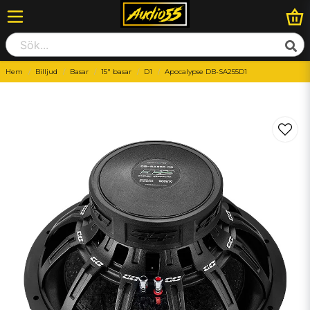
Hem
Billjud
Basar
15" basar
D1
Apocalypse DB-SA255D1