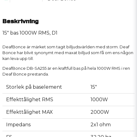
Beskrivning
15" bas 1000W RMS, D1
DeafBonce är märket som tagit billjudsvärlden med storm. Deaf
Bonce har blivit synonymt med maxat billjud som få om ens någon
kan leva upp till.
DeafBonce DB-SA255 är en kraftfull bas på hela 1000W RMS i ren
Deaf Bonce prestanda.
Storlek på baselement
15"
Effekttålighet RMS
1000W
Effekttålighet MAX
2000W
Impedans
2x1 ohm