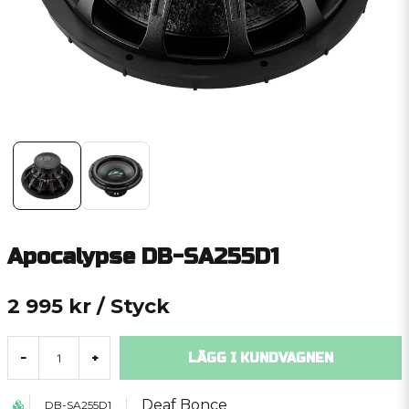
Apocalypse DB-SA255D1
2 995 kr
/ Styck
LÄGG I KUNDVAGNEN
-
+
Deaf Bonce
DB-SA255D1