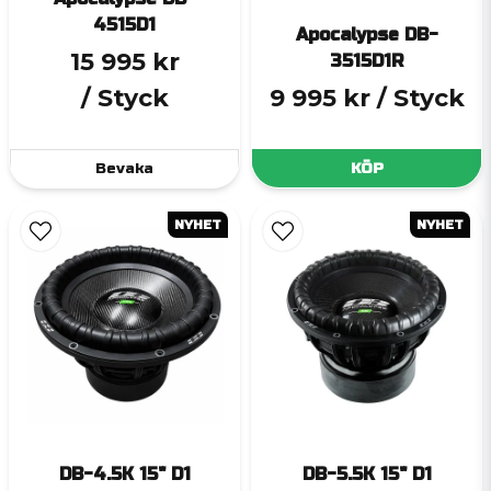
4515D1
Apocalypse DB-
15 995 kr
3515D1R
/ Styck
9 995 kr
/ Styck
Bevaka
KÖP
NYHET
NYHET
DB-4.5K 15" D1
DB-5.5K 15" D1