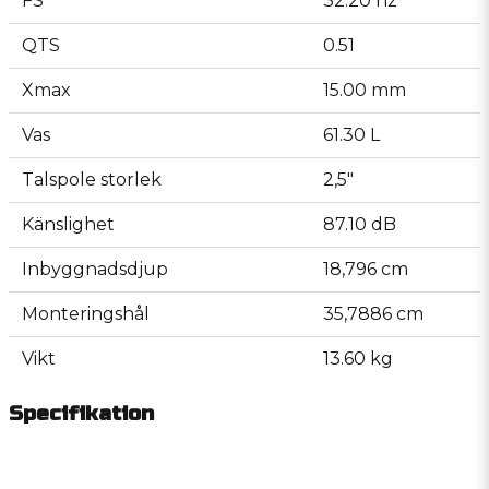
FS
32.20 hz
QTS
0.51
Xmax
15.00 mm
Vas
61.30 L
Talspole storlek
2,5"
Känslighet
87.10 dB
Inbyggnadsdjup
18,796 cm
Monteringshål
35,7886 cm
Vikt
13.60 kg
Specifikation