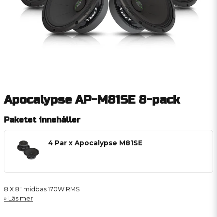
Apocalypse AP-M81SE 8-pack
Paketet innehåller
4 Par x Apocalypse M81SE
8 X 8" midbas 170W RMS
Läs mer