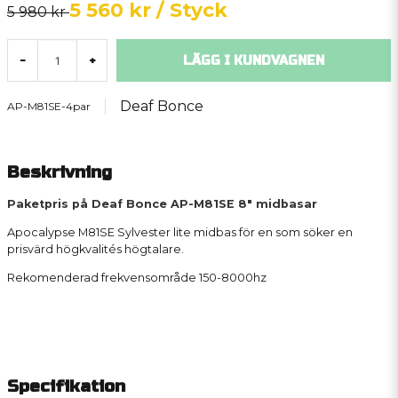
5 560 kr
/ Styck
5 980 kr
LÄGG I KUNDVAGNEN
-
+
Deaf Bonce
AP-M81SE-4par
Beskrivning
Paketpris på Deaf Bonce AP-M81SE 8" midbasar
Apocalypse M81SE Sylvester lite midbas för en som söker en
prisvärd högkvalités högtalare.
Rekomenderad frekvensområde 150-8000hz
Specifikation