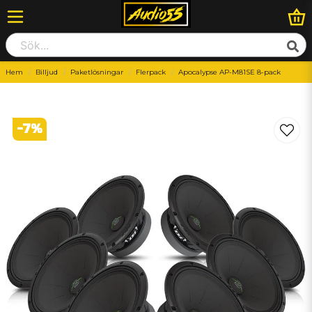
Hem
Billjud
Paketlösningar
Flerpack
Apocalypse AP-M81SE 8-pack
-
7
%