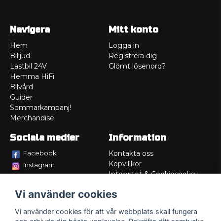
Navigera
Mitt konto
Hem
Logga in
Billjud
Registrera dig
Lastbil 24V
Glömt lösenord?
Hemma HiFi
Bilvård
Guider
Sommarkampanj!
Merchandise
Sociala medier
Information
Facebook
Kontakta oss
Köpvillkor
Instagram
Integritet & Cookiespolicy
TikTok
Retur
Vi använder cookies
Service/Garanti
Felsökningsguider
Vi använder cookies för att vår webbplats skall fungera
Lådritning