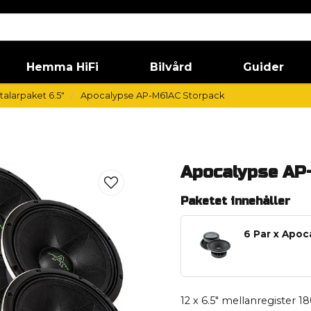
Hemma HiFi
Bilvård
Guider
alarpaket 6.5"
Apocalypse AP-M61AC Storpack
Apocalypse AP
Paketet innehåller
6 Par x Apo
12 x 6.5" mellanregister