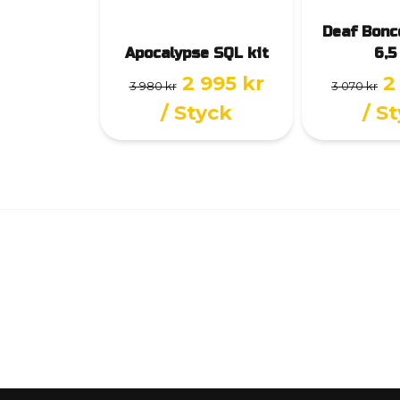
Deaf Bonc
Apocalypse SQL kit
6,5
2 995 kr
2
3 980 kr
3 070 kr
/ Styck
/ S