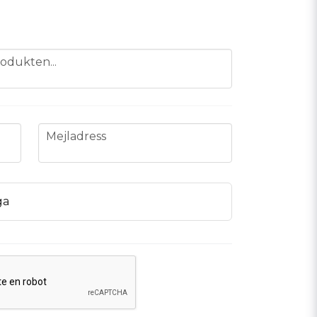
odukten...
email
Mejladress
ga