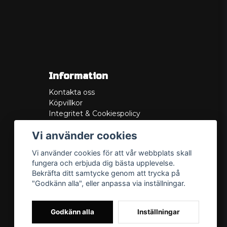
Information
Kontakta oss
Köpvillkor
Integritet & Cookiespolicy
Retur
Vi använder cookies
Service/Garanti
Felsökningsguider
Vi använder cookies för att vår webbplats skall
Lådritning
fungera och erbjuda dig bästa upplevelse.
Om oss
Bekräfta ditt samtycke genom att trycka på
"Godkänn alla", eller anpassa via inställningar.
Godkänn alla
Inställningar