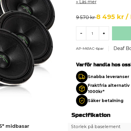
Läs mer
8 495 kr
/
9 570 kr
-
+
Deaf B
AP-M61AC-6par
Varför handla hos oss
Snabba leveranser
Fraktfria alternativ
1000kr*
Säker betalning
Specifikation
5" midbasar
Storlek på baselement