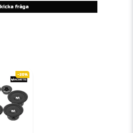
kicka fråga
-20%