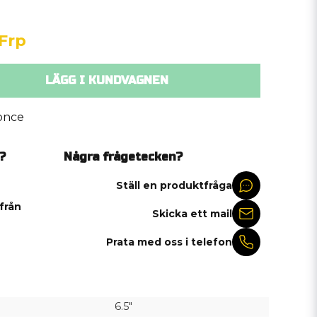
 Frp
LÄGG I KUNDVAGNEN
once
?
Några frågetecken?
Ställ en produktfråga
 från
Skicka ett mail
Prata med oss i telefon
6.5"