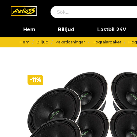
Hem
Billjud
Lastbil 24V
Hem
Billjud
Paketlösningar
Högtalarpaket
Högt
-
11
%