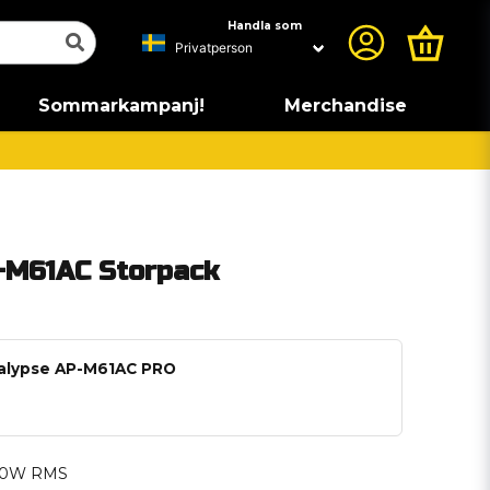
Handla som
Sommarkampanj!
Merchandise
-M61AC Storpack
calypse AP-M61AC PRO
 180W RMS