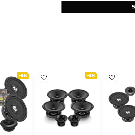
S
-9%
-8%