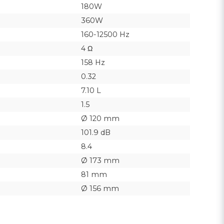
180W
360W
160-12500 Hz
4 Ω
158 Hz
0.32
7.10 L
1.5
Ø 120 mm
101.9 dB
8.4
Ø 173 mm
81 mm
Ø 156 mm