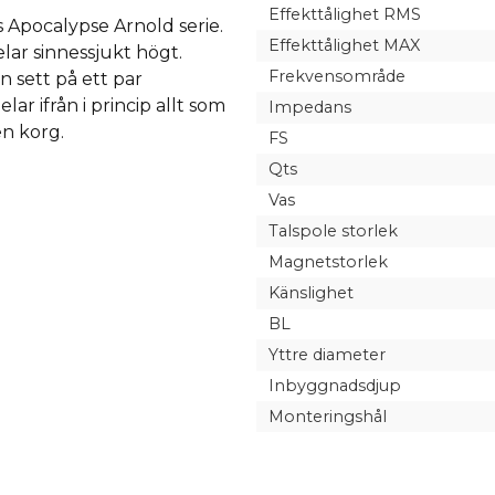
Effekttålighet RMS
s Apocalypse Arnold serie.
Effekttålighet MAX
lar sinnessjukt högt.
Frekvensområde
 sett på ett par
ar ifrån i princip allt som
Impedans
n korg.
FS
Qts
Vas
Talspole storlek
Magnetstorlek
Känslighet
BL
Yttre diameter
Inbyggnadsdjup
Monteringshål