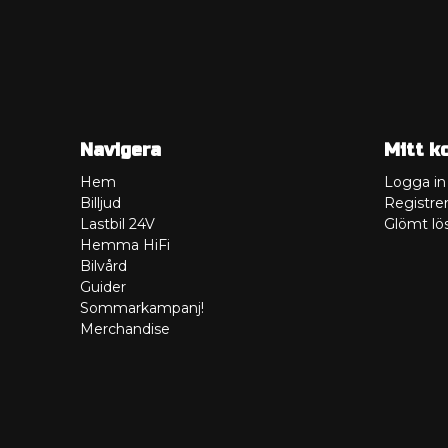
Navigera
Mitt k
Hem
Logga in
Billjud
Registrer
Lastbil 24V
Glömt lö
Hemma HiFi
Bilvård
Guider
Sommarkampanj!
Merchandise