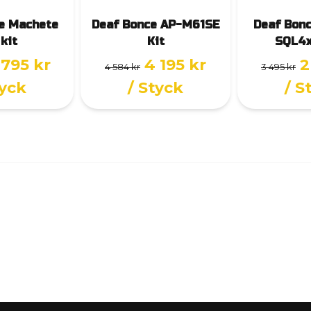
e Machete
Deaf Bonce AP-M61SE
Deaf Bon
 kit
Kit
SQL4x
 795 kr
4 195 kr
2
4 584 kr
3 495 kr
tyck
/ Styck
/ S