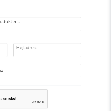
odukten...
email
Mejladress
ga