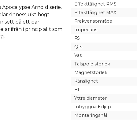
Effekttålighet RMS
s Apocalypse Arnold serie.
Effekttålighet MAX
lar sinnessjukt högt.
Frekvensområde
 sett på ett par
ar ifrån i princip allt som
Impedans
g.
FS
Qts
Vas
Talspole storlek
Magnetstorlek
Känslighet
BL
Yttre diameter
Inbyggnadsdjup
Monteringshål