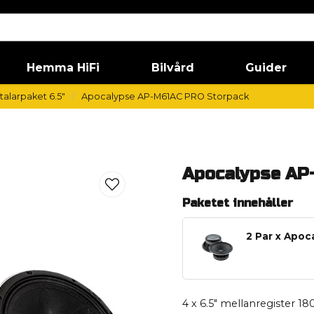
Hemma HiFi
Bilvård
Guider
alarpaket 6.5"
Apocalypse AP-M61AC PRO Storpack
Apocalypse AP
Paketet innehåller
2 Par x Apo
4 x 6.5" mellanregister 