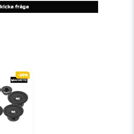
kicka fråga
-20%