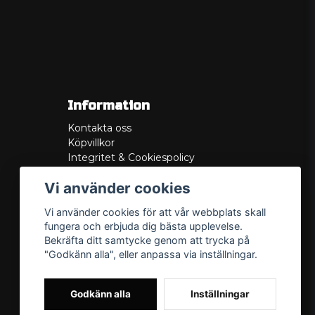
Information
Kontakta oss
Köpvillkor
Integritet & Cookiespolicy
Retur
Vi använder cookies
Service/Garanti
Felsökningsguider
Vi använder cookies för att vår webbplats skall
Lådritning
fungera och erbjuda dig bästa upplevelse.
Om oss
Bekräfta ditt samtycke genom att trycka på
"Godkänn alla", eller anpassa via inställningar.
Godkänn alla
Inställningar