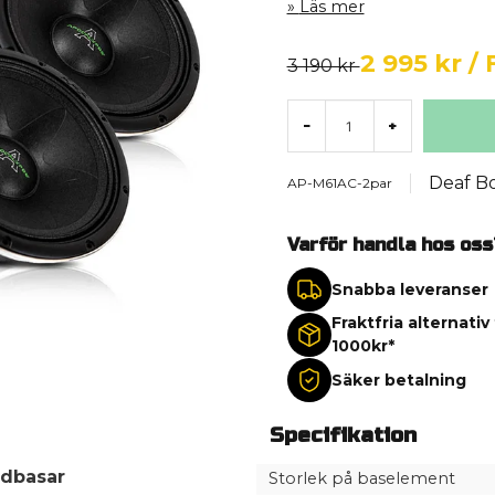
Läs mer
2 995 kr
/ 
3 190 kr
-
+
Deaf B
AP-M61AC-2par
Varför handla hos oss
Snabba leveranser
Fraktfria alternativ
1000kr*
Säker betalning
Specifikation
idbasar
Storlek på baselement