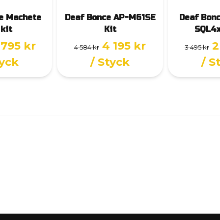
e Machete
Deaf Bonce AP-M61SE
Deaf Bon
 kit
Kit
SQL4x
 795 kr
4 195 kr
2
4 584 kr
3 495 kr
tyck
/ Styck
/ S