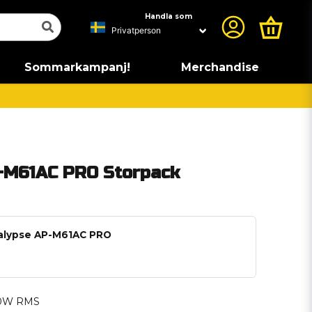
Handla som
Sommarkampanj!
Merchandise
-M61AC PRO Storpack
calypse AP-M61AC PRO
180W RMS