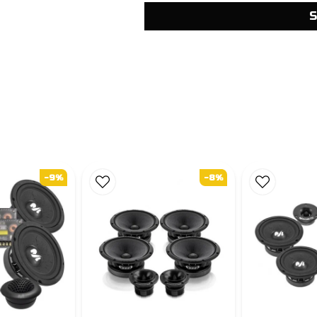
S
-9%
-8%