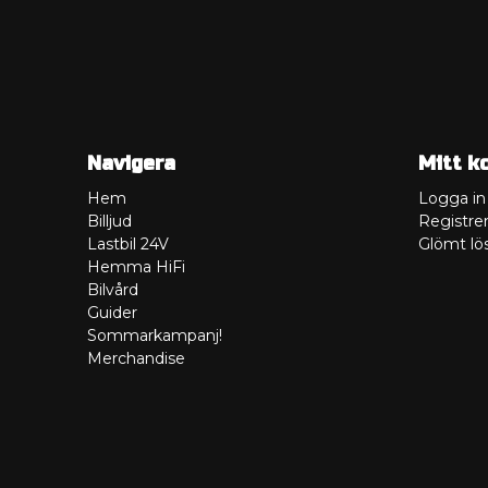
Navigera
Mitt k
Hem
Logga in
Billjud
Registrer
Lastbil 24V
Glömt lö
Hemma HiFi
Bilvård
Guider
Sommarkampanj!
Merchandise