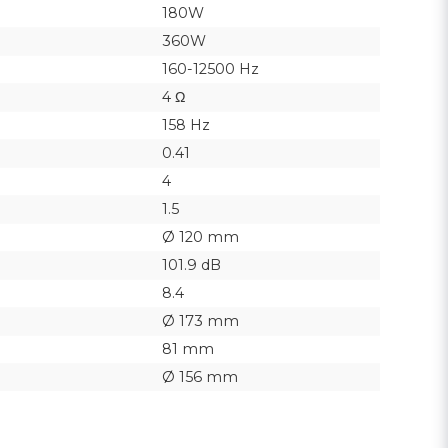
180W
360W
160-12500 Hz
4 Ω
158 Hz
0.41
4
1.5
Ø 120 mm
101.9 dB
8.4
Ø 173 mm
81 mm
Ø 156 mm