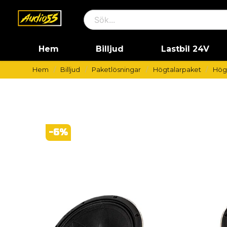
Hem
Billjud
Lastbil 24V
Hem
Billjud
Paketlösningar
Högtalarpaket
Högt
-
6
%