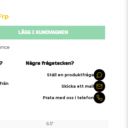
Frp
LÄGG I KUNDVAGNEN
once
?
Några frågetecken?
Ställ en produktfråga
 från
Skicka ett mail
Prata med oss i telefon
6.5"