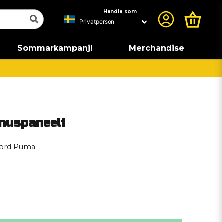
Handla som
Sommarkampanj!
Merchandise
nuspaneeli
Ford Puma