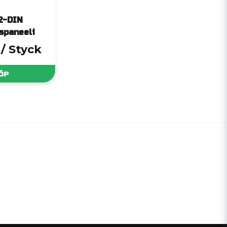
2-DIN
spaneeli
/ Styck
ÖP