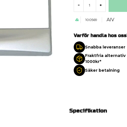
-
+
AIV
100569
Varför handla hos oss
Snabba leveranser
Fraktfria alternativ
1000kr*
Säker betalning
Specifikation