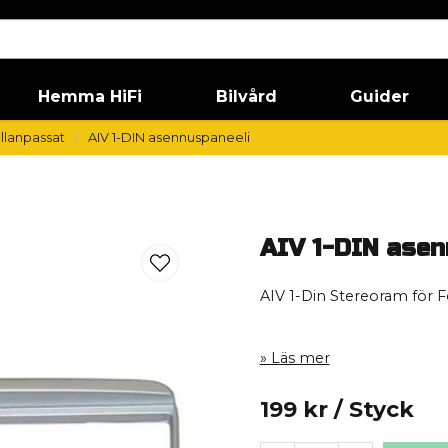
Hemma HiFi
Bilvård
Guider
llanpassat
AIV 1-DIN asennuspaneeli
AIV 1-DIN asen
AIV 1-Din Stereoram för 
Läs mer
199 kr
/ Styck