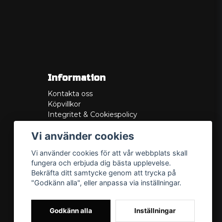
Information
Kontakta oss
Köpvillkor
Integritet & Cookiespolicy
Retur
Vi använder cookies
Service/Garanti
Felsökningsguider
Vi använder cookies för att vår webbplats skall
Lådritning
fungera och erbjuda dig bästa upplevelse.
Om oss
Bekräfta ditt samtycke genom att trycka på
"Godkänn alla", eller anpassa via inställningar.
Godkänn alla
Inställningar