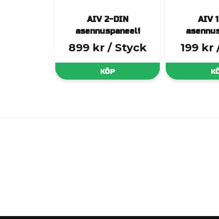
AIV 2-DIN
AIV 
asennuspaneeli
asennus
899 kr
/ Styck
199 kr
KÖP
K