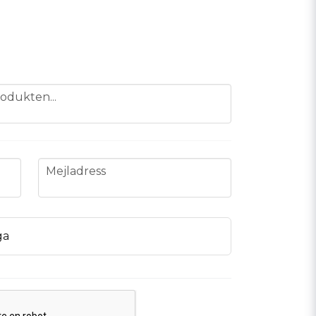
odukten...
email
Mejladress
ga