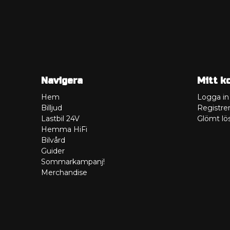
Navigera
Mitt k
Hem
Logga in
Billjud
Registrer
Lastbil 24V
Glömt lö
Hemma HiFi
Bilvård
Guider
Sommarkampanj!
Merchandise