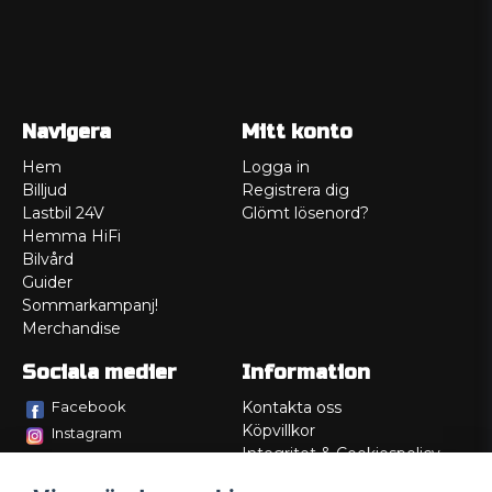
Navigera
Mitt konto
Hem
Logga in
Billjud
Registrera dig
Lastbil 24V
Glömt lösenord?
Hemma HiFi
Bilvård
Guider
Sommarkampanj!
Merchandise
Sociala medier
Information
Facebook
Kontakta oss
Köpvillkor
Instagram
Integritet & Cookiespolicy
TikTok
Retur