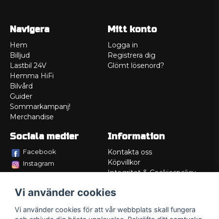
Navigera
Mitt konto
Hem
Logga in
Billjud
Registrera dig
Lastbil 24V
Glömt lösenord?
Hemma HiFi
Bilvård
Guider
Sommarkampanj!
Merchandise
Sociala medier
Information
Facebook
Kontakta oss
Köpvillkor
Instagram
Integritet & Cookiespolicy
TikTok
Retur
Vi använder cookies
Service/Garanti
Felsökningsguider
Vi använder cookies för att vår webbplats skall fungera
Lådritning