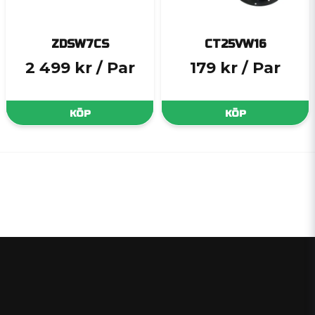
ZDSW7CS
CT25VW16
2 499 kr
/ Par
179 kr
/ Par
KÖP
KÖP