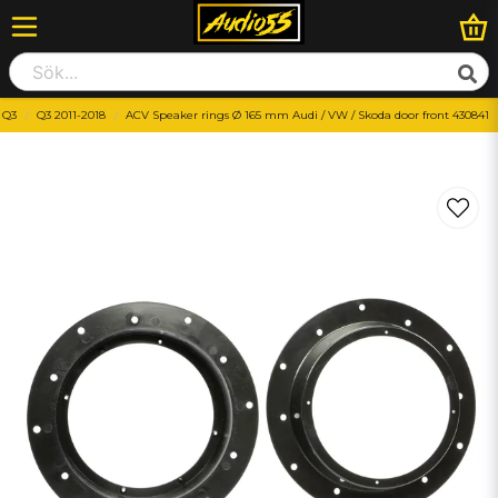
 Q3
Q3 2011-2018
ACV Speaker rings Ø 165 mm Audi / VW / Skoda door front 430841