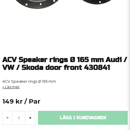
ACV Speaker rings Ø 165 mm Audi /
VW / Skoda door front 430841
ACV Speaker rings Ø 165 mm
Läs mer
149 kr
/ Par
LÄGG I KUNDVAGNEN
-
+