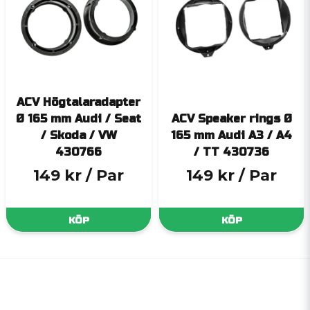
ACV Högtalaradapter
Ø 165 mm Audi / Seat
ACV Speaker rings Ø
/ Skoda / VW
165 mm Audi A3 / A4
430766
/ TT 430736
149 kr
/ Par
149 kr
/ Par
KÖP
KÖP