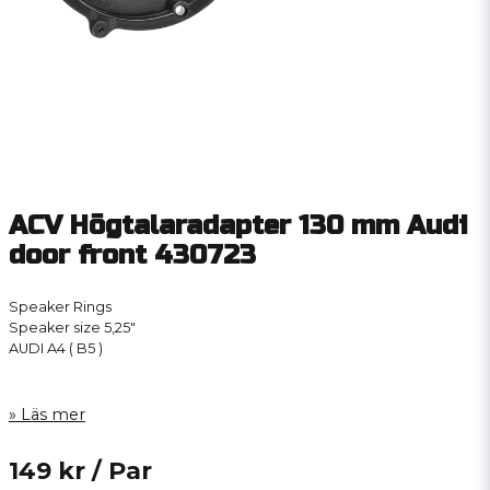
ACV Högtalaradapter 130 mm Audi
door front 430723
Speaker Rings
Speaker size 5,25″
AUDI A4 ( B5 )
Läs mer
149 kr
/ Par