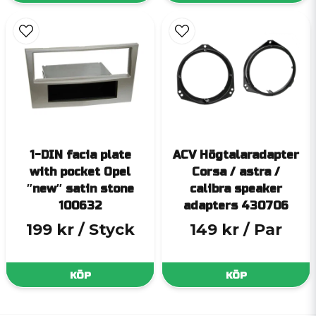
1-DIN facia plate
ACV Högtalaradapter
with pocket Opel
Corsa / astra /
″new″ satin stone
calibra speaker
100632
adapters 430706
199 kr
/ Styck
149 kr
/ Par
KÖP
KÖP