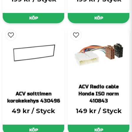
KÖP
KÖP
ACV Radio cable
ACV soittimen
Honda ISO norm
korokekehys 430496
410843
49 kr
/ Styck
149 kr
/ Styck
KÖP
KÖP