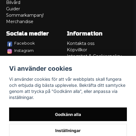
Bilvård
Guider
Sommarkampanj!
Merchandise
Sociala medier
Information
Facebook
Kontakta oss
Köpvillkor
Instagram
Integritet & Cookiespolicy
TikTok
Retur
Vi använder cookies
Service/Garanti
Felsökningsguider
Vi använder cookies för att vår webbplats skall fungera
Lådritning
och erbjuda dig bästa upplevelse. Bekräfta ditt samtycke
Om oss
genom att trycka på "Godkänn alla", eller anpassa via
inställningar.
Godkänn alla
Inställningar