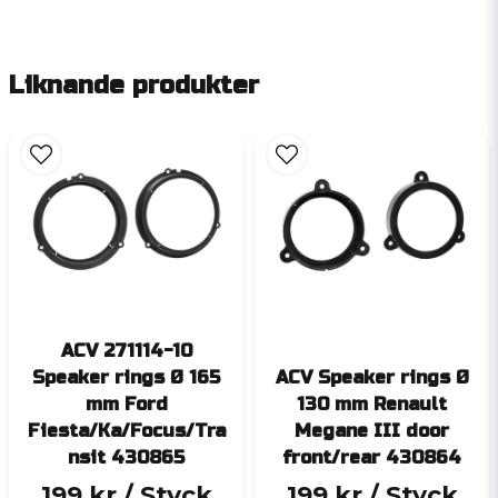
Liknande produkter
ACV 271114-10
Speaker rings Ø 165
ACV Speaker rings Ø
mm Ford
130 mm Renault
Fiesta/Ka/Focus/Tra
Megane III door
nsit 430865
front/rear 430864
199 kr
/ Styck
199 kr
/ Styck