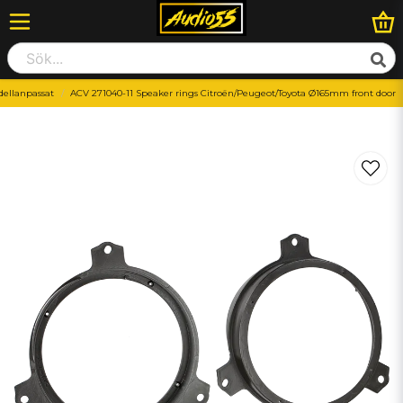
dellanpassat
ACV 271040-11 Speaker rings Citroën/Peugeot/Toyota Ø165mm front door