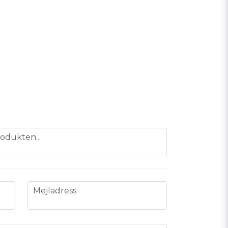
odukten...
email
Mejladress