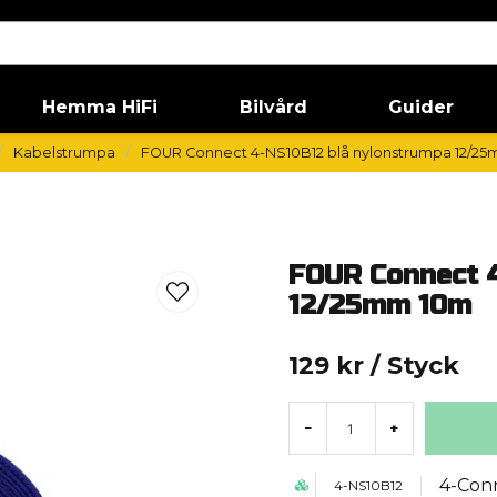
Hemma HiFi
Bilvård
Guider
Kabelstrumpa
FOUR Connect 4-NS10B12 blå nylonstrumpa 12/2
FOUR Connect 
12/25mm 10m
129 kr
/ Styck
-
+
4-Con
4-NS10B12