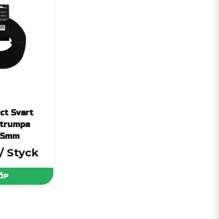
ct Svart
strumpa
25mm
/ Styck
ÖP