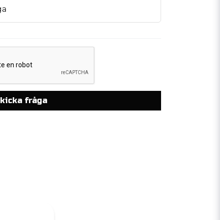
ga
kicka fråga