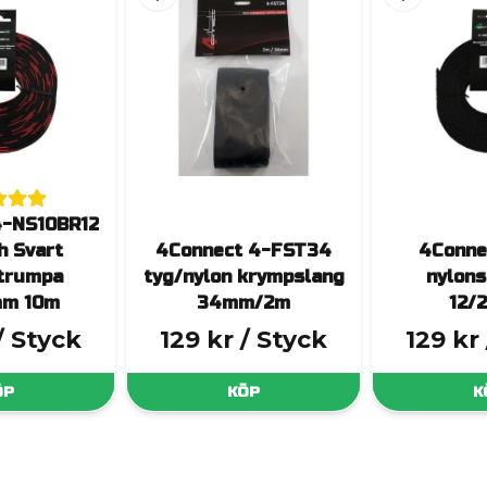
4-NS10BR12
h Svart
4Connect 4-FST34
4Conne
trumpa
tyg/nylon krympslang
nylon
mm 10m
34mm/2m
12/
/ Styck
129 kr
/ Styck
129 kr
ÖP
KÖP
K