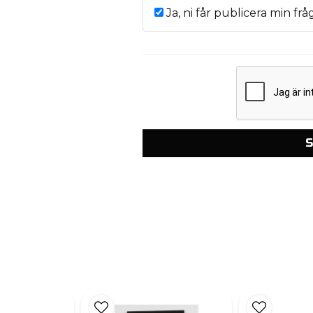
Ja, ni får publicera min frå
S