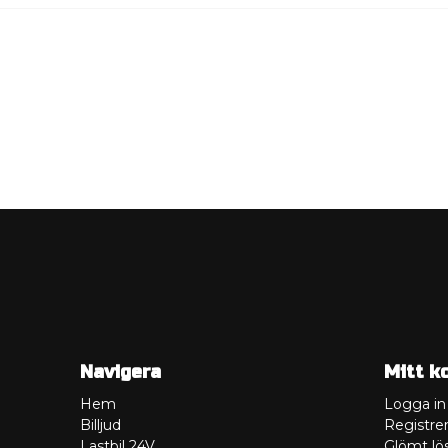
Navigera
Mitt k
Hem
Logga in
Billjud
Registrer
Lastbil 24V
Glömt lö