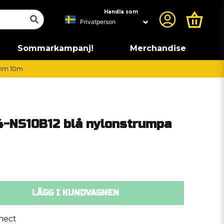
Handla som
Sommarkampanj!
Merchandise
5mm 10m
4-NS10B12 blå nylonstrumpa
LÄGG I KUNDVAGNEN
nect