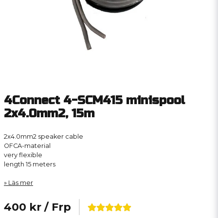
4Connect 4-SCM415 minispool
2x4.0mm2, 15m
2x4.0mm2 speaker cable
OFCA-material
very flexible
length 15 meters
Läs mer
400 kr
/ Frp