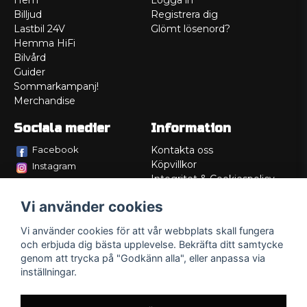
Hem
Logga in
Billjud
Registrera dig
Lastbil 24V
Glömt lösenord?
Hemma HiFi
Bilvård
Guider
Sommarkampanj!
Merchandise
Sociala medier
Information
Facebook
Kontakta oss
Köpvillkor
Instagram
Integritet & Cookiespolicy
TikTok
Retur
Vi använder cookies
Service/Garanti
Felsökningsguider
Vi använder cookies för att vår webbplats skall fungera
Lådritning
och erbjuda dig bästa upplevelse. Bekräfta ditt samtycke
Om oss
genom att trycka på "Godkänn alla", eller anpassa via
inställningar.