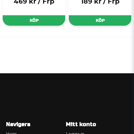
469 kr
/ Frp
189 kr
/ Frp
KÖP
KÖP
Navigera
Mitt konto