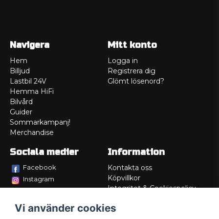
Navigera
Mitt konto
Hem
Logga in
Billjud
Registrera dig
Lastbil 24V
Glömt lösenord?
Hemma HiFi
Bilvård
Guider
Sommarkampanj!
Merchandise
Sociala medier
Information
Facebook
Kontakta oss
Köpvillkor
Instagram
Integritet & Cookiespolicy
TikTok
Retur
Vi använder cookies
Service/Garanti