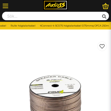
kabel
Rulle högtalarkabel
4Connect 4-SC0.75 högtalarkabel 0.75mmq OFCA 250m