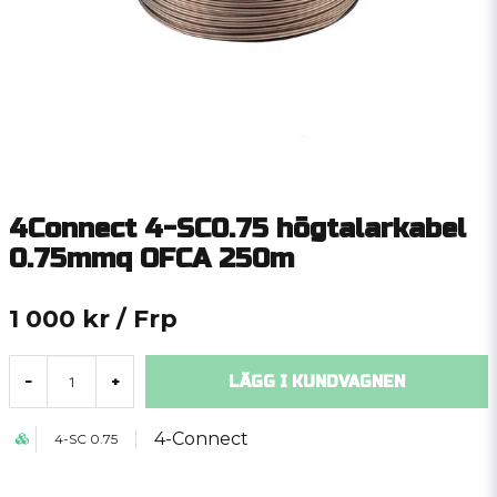
4Connect 4-SC0.75 högtalarkabel
0.75mmq OFCA 250m
1 000 kr
/ Frp
LÄGG I KUNDVAGNEN
-
+
4-Connect
4-SC 0.75