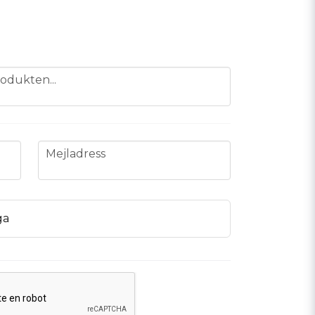
odukten...
email
Mejladress
ga