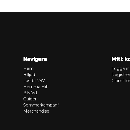
Navigera
Mitt k
Hem
Logga in
Billjud
Registrer
Lastbil 24V
Glömt lö
Hemma HiFi
Bilvård
Guider
Sommarkampanj!
Merchandise