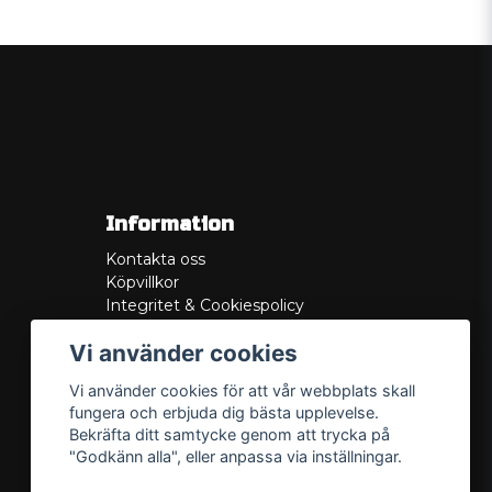
Information
Kontakta oss
Köpvillkor
Integritet & Cookiespolicy
Retur
Vi använder cookies
Service/Garanti
Felsökningsguider
Vi använder cookies för att vår webbplats skall
Lådritning
fungera och erbjuda dig bästa upplevelse.
Om oss
Bekräfta ditt samtycke genom att trycka på
"Godkänn alla", eller anpassa via inställningar.