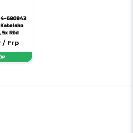
 4-690943
 Kabelsko
 5x Röd
r
/ Frp
ÖP