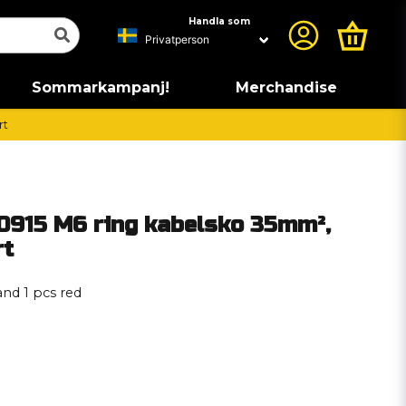
Handla som
Sommarkampanj!
Merchandise
rt
0915 M6 ring kabelsko 35mm²,
rt
and 1 pcs red