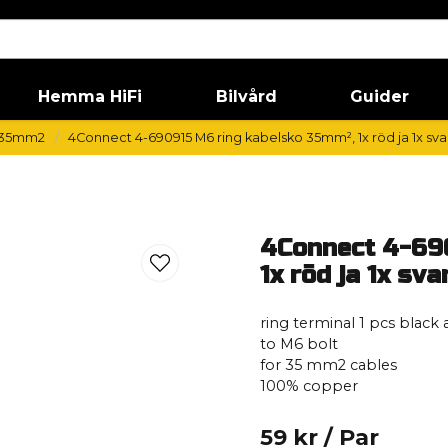
Hemma HiFi
Bilvård
Guider
35mm2
4Connect 4-690915 M6 ring kabelsko 35mm², 1x röd ja 1x sva
4Connect 4-69
1x röd ja 1x sva
ring terminal 1 pcs black 
to M6 bolt
for 35 mm2 cables
100% copper
59 kr
/ Par