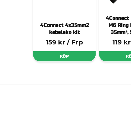
4Connect
4Connect 4x35mm2
M6 Ring 
kabelsko kit
35mm², 
159 kr
/ Frp
119 kr
KÖP
K