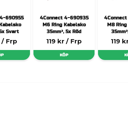
 4-690955
4Connect 4-690935
4Connect
Kabelsko
M6 Ring Kabelsko
M8 Ring
5x Svart
35mm², 5x Röd
35mm²,
/ Frp
119 kr
/ Frp
119 k
ÖP
KÖP
K