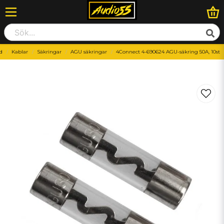
ud
Kablar
Säkringar
AGU säkringar
4Connect 4-690624 AGU-säkring 50A, 10st