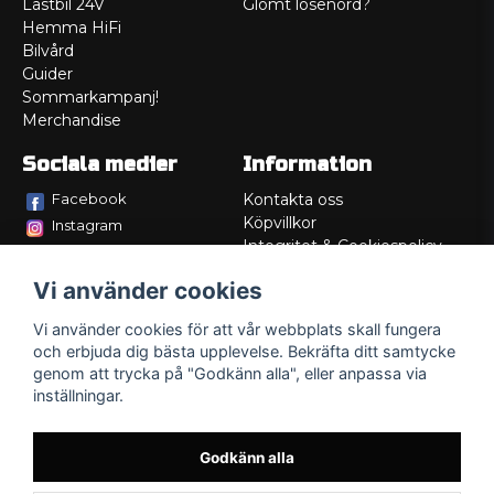
Lastbil 24V
Glömt lösenord?
Hemma HiFi
Bilvård
Guider
Sommarkampanj!
Merchandise
Sociala medier
Information
Facebook
Kontakta oss
Köpvillkor
Instagram
Integritet & Cookiespolicy
TikTok
Retur
Vi använder cookies
Service/Garanti
Felsökningsguider
Vi använder cookies för att vår webbplats skall fungera
Lådritning
och erbjuda dig bästa upplevelse. Bekräfta ditt samtycke
Om oss
genom att trycka på "Godkänn alla", eller anpassa via
inställningar.
Godkänn alla