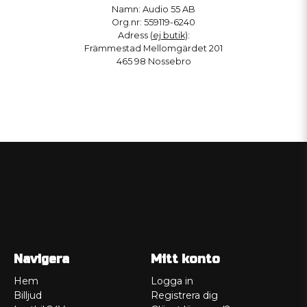
Namn: Audio 55 AB
Org.nr: 559119-6240
Adress (
ej butik
):
Främmestad Mellomgärdet 201
465 98 Nossebro
Navigera
Mitt konto
Hem
Logga in
Billjud
Registrera dig