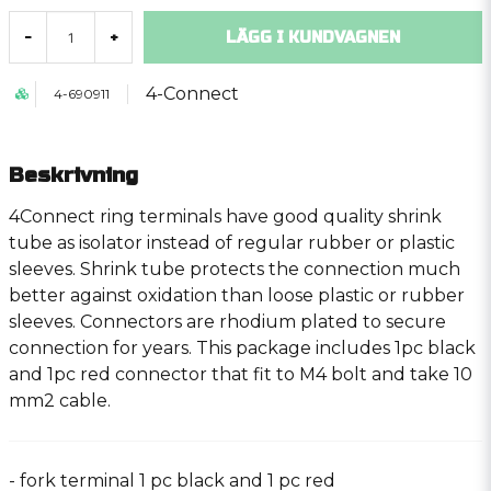
LÄGG I KUNDVAGNEN
-
+
4-Connect
4-690911
Beskrivning
4Connect ring terminals have good quality shrink
tube as isolator instead of regular rubber or plastic
sleeves. Shrink tube protects the connection much
better against oxidation than loose plastic or rubber
sleeves. Connectors are rhodium plated to secure
connection for years. This package includes 1pc black
and 1pc red connector that fit to M4 bolt and take 10
mm2 cable.
- fork terminal 1 pc black and 1 pc red