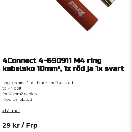
4Connect 4-690911 M4 ring
kabelsko 10mm², 1x röd ja 1x svart
ring terminal 1 pcs black and 1 pcs red
to M4 bolt
for 10 mm2 cables
rhodium plated
Läs mer
29 kr
/ Frp