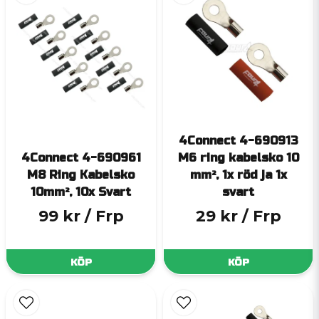
4Connect 4-690913
4Connect 4-690961
M6 ring kabelsko 10
M8 Ring Kabelsko
mm², 1x röd ja 1x
10mm², 10x Svart
svart
99 kr
/ Frp
29 kr
/ Frp
KÖP
KÖP