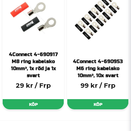
4Connect 4-690917
M8 ring kabelsko
4Connect 4-690953
10mm², 1x röd ja 1x
M6 ring kabelsko
svart
10mm², 10x svart
29 kr
/ Frp
99 kr
/ Frp
KÖP
KÖP