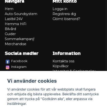
Navigera
Mitt konto
Hem
Logga in
Auto-Soundsystem
Registrera dig
Lastbil 24V
Glömt lösenord?
Hemma HiFi
Bilvård
Guider
Sommarkampanj!
Merchandise
Sociala medier
Information
Facebook
Kontakta oss
Köpvillkor
Instagram
Integritet & Cookiespolicy
TikTok
Retur
Vi använder cookies
Service/Garanti
Felsökningsguider
Vi använder cookies för att vår webbplats skall fungera
Lådritning
och erbjuda dig bästa upplevelse. Bekräfta ditt samtycke
Om oss
genom att trycka på "Godkänn alla", eller anpassa via
inställningar.