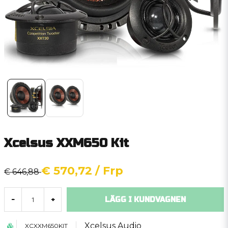
Xcelsus XXM650 Kit
€ 570,72
/ Frp
€ 646,88
LÄGG I KUNDVAGNEN
-
+
Xcelsus Audio
XCXXM650KIT