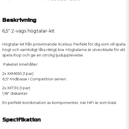
Beskrivning
6,5" 2-vägs högtalar-kit
Högtalar-kit från prisvinnande Xcelsus. Perfekt för dig som vill spela
högt och samtidigt låta riktigt bra. Högtalarna är utvecklade för att
spela ihop och ge en otrolig ljudupplevelse.
Paketet innehåller:
2x XXM650 (1 par)
6,5" midbasar i Competition serien.
2x XXT30 (1 par)
1,18" diskanter
En perfekt kombination av komponenter, när HiFi är som bäst.
Specifikation