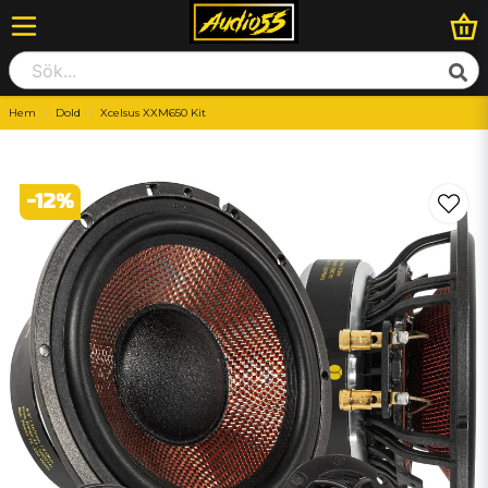
Hem
Dold
Xcelsus XXM650 Kit
-
12
%