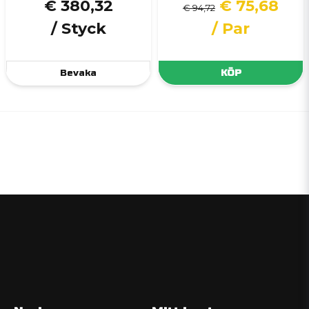
€ 380,32
€ 75,68
€ 94,72
/ Styck
/ Par
Bevaka
KÖP