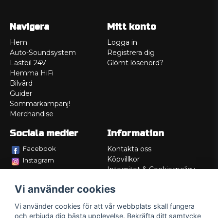
Navigera
Mitt konto
Hem
Logga in
Auto-Soundsystem
Registrera dig
Lastbil 24V
Glömt lösenord?
Hemma HiFi
Bilvård
Guider
Sommarkampanj!
Merchandise
Sociala medier
Information
Facebook
Kontakta oss
Köpvillkor
Instagram
Integritet & Cookiespolicy
TikTok
Retur
Vi använder cookies
Service/Garanti
Felsökningsguider
Vi använder cookies för att vår webbplats skall fungera
Lådritning
och erbjuda dig bästa upplevelse. Bekräfta ditt samtycke