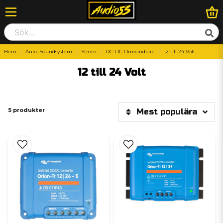
Hem
Auto-Soundsystem
Ström
DC-DC Omvandlare
12 till 24 Volt
12 till 24 Volt
5 produkter
Mest populära