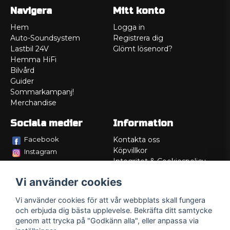
Navigera
Mitt konto
Hem
Logga in
Auto-Soundsystem
Registrera dig
Lastbil 24V
Glömt lösenord?
Hemma HiFi
Bilvård
Guider
Sommarkampanj!
Merchandise
Sociala medier
Information
Facebook
Kontakta oss
Köpvillkor
Instagram
Integritet & Cookiespolicy
TikTok
Retur
Vi använder cookies
Service/Garanti
Felsökningsguider
Vi använder cookies för att vår webbplats skall fungera
Lådritning
och erbjuda dig bästa upplevelse. Bekräfta ditt samtycke
Om oss
genom att trycka på "Godkänn alla", eller anpassa via