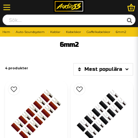
Hem
Auto-Soundsystem
Kablar
Kabelskor
Gaffelkabelskor
6mm2
6mm2
4 produkter
Mest populära