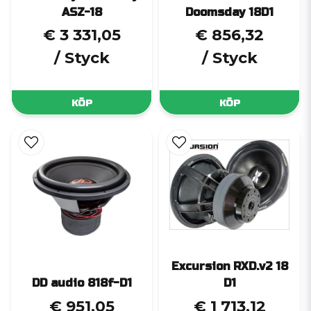
ASZ-18
Doomsday 18D1
€ 3 331,05
€ 856,32
/ Styck
/ Styck
KÖP
KÖP
Excursion RXD.v2 18
DD audio 818f-D1
D1
€ 951,05
€ 1 713,12