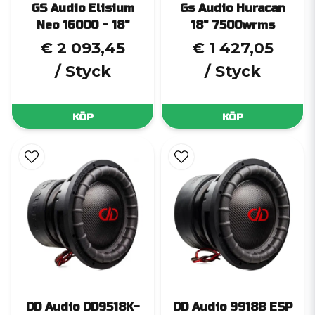
GS Audio Elisium
Gs Audio Huracan
Neo 16000 - 18"
18" 7500wrms
€ 2 093,45
€ 1 427,05
/ Styck
/ Styck
KÖP
KÖP
DD Audio DD9518K-
DD Audio 9918B ESP