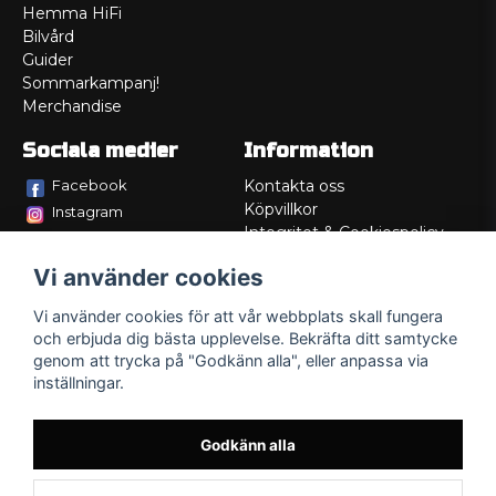
Hemma HiFi
Bilvård
Guider
Sommarkampanj!
Merchandise
Sociala medier
Information
Facebook
Kontakta oss
Köpvillkor
Instagram
Integritet & Cookiespolicy
TikTok
Retur
Vi använder cookies
Service/Garanti
Felsökningsguider
Vi använder cookies för att vår webbplats skall fungera
Lådritning
och erbjuda dig bästa upplevelse. Bekräfta ditt samtycke
Om oss
genom att trycka på "Godkänn alla", eller anpassa via
inställningar.
Godkänn alla