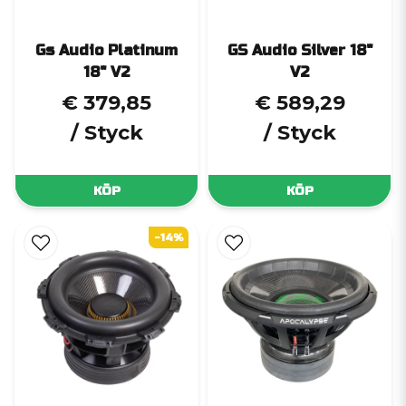
Gs Audio Platinum
GS Audio Silver 18"
18" V2
V2
€ 379,85
€ 589,29
/ Styck
/ Styck
KÖP
KÖP
-14%