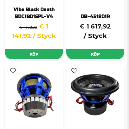
Vibe Black Death
BDC18D1SPL-V4
DB-4518D1R
€ 1
€ 1 617,92
€ 1 332,32
141,92
/ Styck
/ Styck
KÖP
KÖP