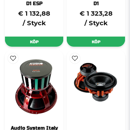
D1 ESP
D1
€ 1 132,88
€ 1 323,28
/ Styck
/ Styck
KÖP
KÖP
Audio System Italy