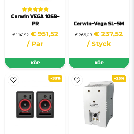
Cerwin VEGA 10SB-
PR
Cerwin-Vega SL-5M
€ 951,52
€ 237,52
€ 1 141,92
€ 266,08
/ Par
/ Styck
KÖP
KÖP
-33%
-25%