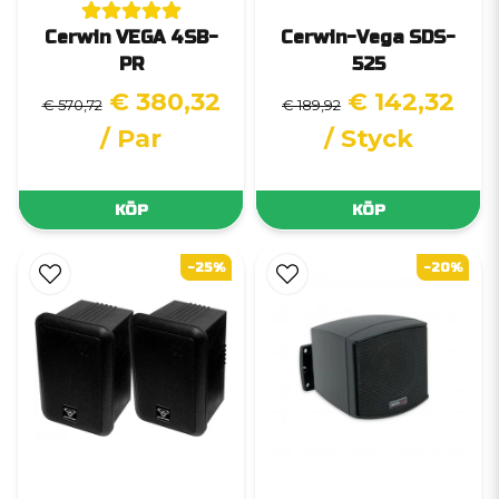
Cerwin VEGA 4SB-
Cerwin-Vega SDS-
PR
525
€ 380,32
€ 142,32
€ 570,72
€ 189,92
/ Par
/ Styck
KÖP
KÖP
-25%
-20%