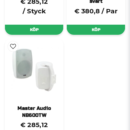
€ 285,12
svart
/ Styck
€ 380,8
/ Par
KÖP
KÖP
Master Audio
NB600TW
€ 285,12