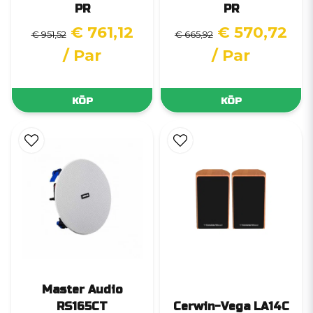
PR
PR
€ 761,12
€ 570,72
€ 951,52
€ 665,92
/ Par
/ Par
KÖP
KÖP
Master Audio
RS165CT
Cerwin-Vega LA14C