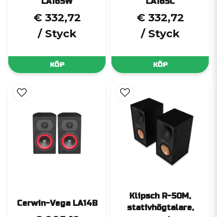
LA165W
LA165C
€ 332,72
€ 332,72
/ Styck
/ Styck
KÖP
KÖP
Klipsch R-50M,
Cerwin-Vega LA14B
stativhögtalare,