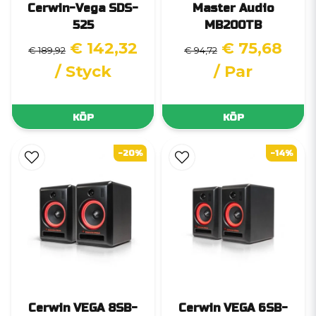
Cerwin-Vega SDS-
Master Audio
525
MB200TB
€ 142,32
€ 75,68
€ 189,92
€ 94,72
/ Styck
/ Par
KÖP
KÖP
-20%
-14%
Cerwin VEGA 8SB-
Cerwin VEGA 6SB-