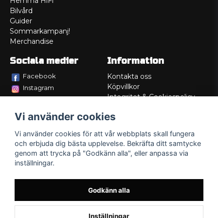
Hemma HiFi
Bilvård
Guider
Sommarkampanj!
Merchandise
Sociala medier
Information
Facebook
Kontakta oss
Köpvillkor
Instagram
Integritet & Cookiespolicy
TikTok
Retur
Vi använder cookies
Service/Garanti
Felsökningsguider
Vi använder cookies för att vår webbplats skall fungera
Lådritning
och erbjuda dig bästa upplevelse. Bekräfta ditt samtycke
Om oss
genom att trycka på "Godkänn alla", eller anpassa via
inställningar.
Godkänn alla
Inställningar