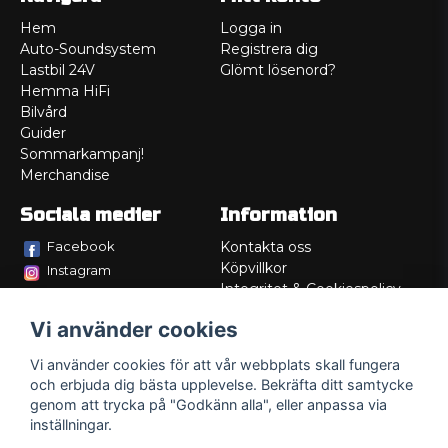
Hem
Logga in
Auto-Soundsystem
Registrera dig
Lastbil 24V
Glömt lösenord?
Hemma HiFi
Bilvård
Guider
Sommarkampanj!
Merchandise
Sociala medier
Information
Facebook
Kontakta oss
Köpvillkor
Instagram
Integritet & Cookiespolicy
TikTok
Retur
Vi använder cookies
Service/Garanti
Felsökningsguider
Vi använder cookies för att vår webbplats skall fungera
Lådritning
och erbjuda dig bästa upplevelse. Bekräfta ditt samtycke
Om oss
genom att trycka på "Godkänn alla", eller anpassa via
inställningar.