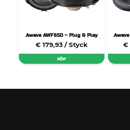
Awave AWF650 – Plug & Play
Awave
€ 179,93
/ Styck
€
KÖP