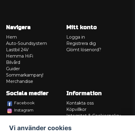
Navigera
Mitt konto
Hem
Logga in
Auto-Soundsystem
Registrera dig
Lastbil 24V
Glömt lösenord?
Hemma HiFi
Bilvård
Guider
Sommarkampanj!
Merchandise
Sociala medier
Information
Facebook
Kontakta oss
Köpvillkor
Instagram
Integritet & Cookiespolicy
TikTok
Retur
Vi använder cookies
Service/Garanti
Felsökningsguider