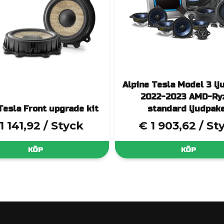
Alpine Tesla Model 3 lj
2022-2023 AMD-Ry
Tesla Front upgrade kit
standard ljudpak
1 141,92
/ Styck
€ 1 903,62
/ St
KÖP
KÖP