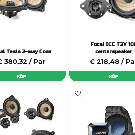
Focal ICC T3Y 10
al Tesla 2-way Coax
centerspeaker
€ 380,32
/ Par
€ 218,48
/ Pa
KÖP
KÖP