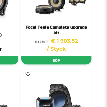
Focal Tesla Complete upgrade
kit
0
€ 1 903,52
€ 1 958,74
r
/ Styck
KÖP