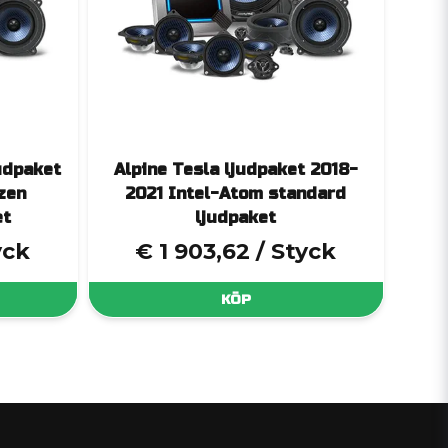
udpaket
Alpine Tesla ljudpaket 2018-
zen
2021 Intel-Atom standard
et
ljudpaket
yck
€ 1 903,62
/ Styck
KÖP