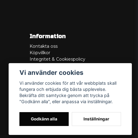
Information
Kontakta oss
Köpvillkor
Integritet & Cookiespolicy
Retur
Vi använder cookies
Service/Garanti
Felsökningsguider
Vi använder cookies för att vår webbplats skall
Lådritning
fungera och erbjuda dig bästa upplevelse.
Om oss
Bekräfta ditt samtycke genom att trycka på
"Godkänn alla", eller anpassa via inställningar.
Godkänn alla
Inställningar