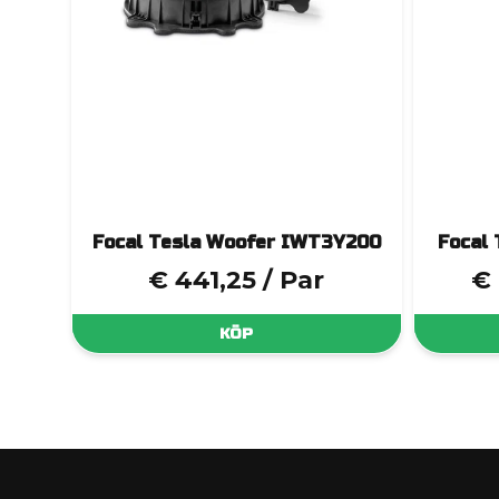
Focal Tesla Woofer IWT3Y200
Focal 
€ 441,25
/ Par
€ 
KÖP