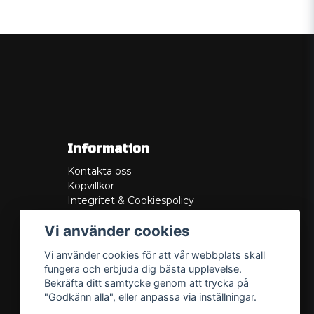
Information
Kontakta oss
Köpvillkor
Integritet & Cookiespolicy
Retur
Vi använder cookies
Service/Garanti
Felsökningsguider
Vi använder cookies för att vår webbplats skall
Lådritning
fungera och erbjuda dig bästa upplevelse.
Om oss
Bekräfta ditt samtycke genom att trycka på
"Godkänn alla", eller anpassa via inställningar.