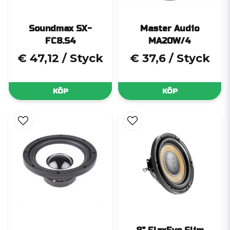
Soundmax SX-
Master Audio
FC8.S4
MA20W/4
€ 47,12
/ Styck
€ 37,6
/ Styck
KÖP
KÖP