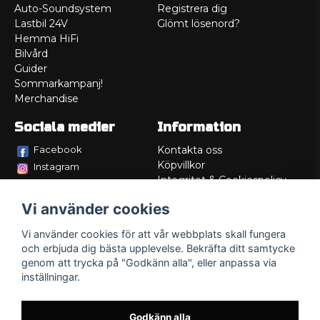
Auto-Soundsystem
Registrera dig
Lastbil 24V
Glömt lösenord?
Hemma HiFi
Bilvård
Guider
Sommarkampanj!
Merchandise
Sociala medier
Information
Facebook
Kontakta oss
Köpvillkor
Instagram
Integritet & Cookiespolicy
TikTok
Retur
Vi använder cookies
Service/Garanti
Felsökningsguider
Vi använder cookies för att vår webbplats skall fungera
Lådritning
och erbjuda dig bästa upplevelse. Bekräfta ditt samtycke
Om oss
genom att trycka på "Godkänn alla", eller anpassa via
inställningar.
Godkänn alla