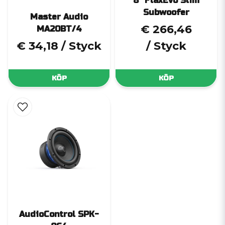
8" FlaxEvo Slim
Subwoofer
Master Audio
€ 266,46
MA20BT/4
€ 34,18
/ Styck
/ Styck
KÖP
KÖP
AudioControl SPK-