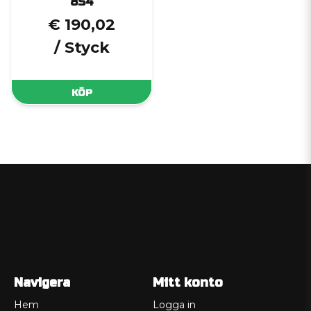
8S4
€ 190,02
/ Styck
KÖP
Navigera
Mitt konto
Hem
Logga in