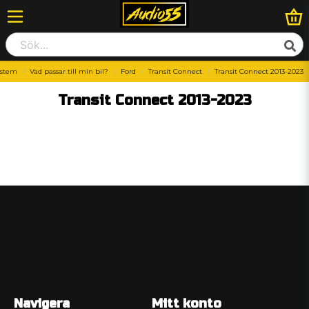
ystem
Vad passar till min bil?
Ford
Transit Connect
Transit Connect 2013-2023
Transit Connect 2013-2023
Navigera
Mitt konto