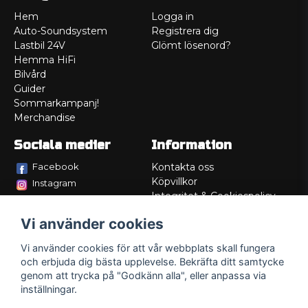
Hem
Logga in
Auto-Soundsystem
Registrera dig
Lastbil 24V
Glömt lösenord?
Hemma HiFi
Bilvård
Guider
Sommarkampanj!
Merchandise
Sociala medier
Information
Facebook
Kontakta oss
Köpvillkor
Instagram
Integritet & Cookiespolicy
TikTok
Retur
Vi använder cookies
Service/Garanti
Felsökningsguider
Vi använder cookies för att vår webbplats skall fungera
Lådritning
och erbjuda dig bästa upplevelse. Bekräfta ditt samtycke
Om oss
genom att trycka på "Godkänn alla", eller anpassa via
inställningar.