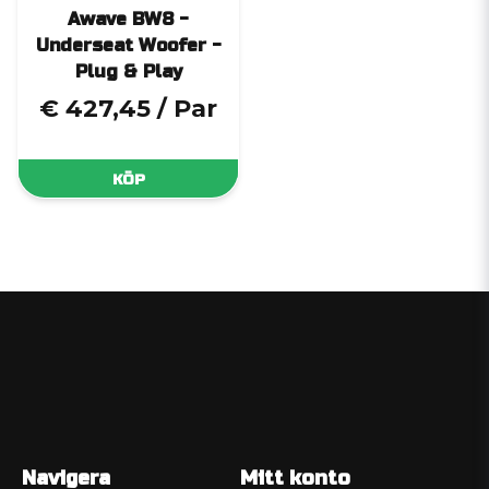
Awave BW8 -
Underseat Woofer -
Plug & Play
€ 427,45
/ Par
KÖP
Navigera
Mitt konto