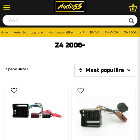
Hem
Auto-Soundsystem
Vad passar till min bil?
BMW
BMW Z4
Z4 2006-
Z4 2006-
3 produkter
Mest populära