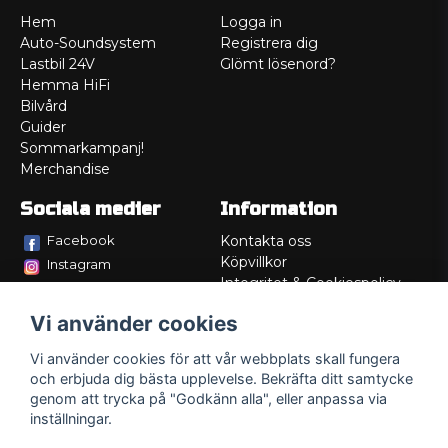
Hem
Logga in
Auto-Soundsystem
Registrera dig
Lastbil 24V
Glömt lösenord?
Hemma HiFi
Bilvård
Guider
Sommarkampanj!
Merchandise
Sociala medier
Information
Facebook
Kontakta oss
Köpvillkor
Instagram
Integritet & Cookiespolicy
TikTok
Retur
Vi använder cookies
Service/Garanti
Felsökningsguider
Vi använder cookies för att vår webbplats skall fungera
Lådritning
och erbjuda dig bästa upplevelse. Bekräfta ditt samtycke
Om oss
genom att trycka på "Godkänn alla", eller anpassa via
inställningar.