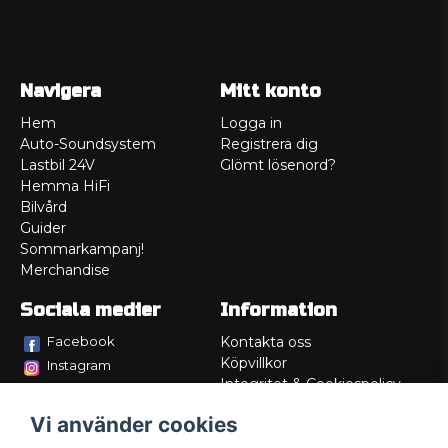
Navigera
Mitt konto
Hem
Logga in
Auto-Soundsystem
Registrera dig
Lastbil 24V
Glömt lösenord?
Hemma HiFi
Bilvård
Guider
Sommarkampanj!
Merchandise
Sociala medier
Information
Facebook
Kontakta oss
Köpvillkor
Instagram
Integritet & Cookiespolicy
TikTok
Retur
Vi använder cookies
Service/Garanti
Felsökningsguider